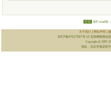
打印
发E-mail给
|
|
关于我们
网站声明
京ICP备07017567号-12
互联网新闻信息服
Copyright @ 2007-
地址：北京市海淀区中关村