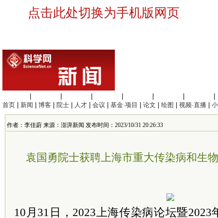
点击此处切换为手机版网页
生命科学
|
医学科学
|
化学科学
|
工程材料
|
信息科学
|
地球科学
|
数理科学
|
首页
|
新闻
|
博客
|
院士
|
人才
|
会议
|
基金·项目
|
论文
|
绘图
|
视频·直播
|
小
作者：李佳蔚 来源：澎湃新闻 发布时间：2023/10/31 20:26:33
袁国勇院士获聘上海市重大传染病和生
10月31日，2023上海传染病论坛暨20