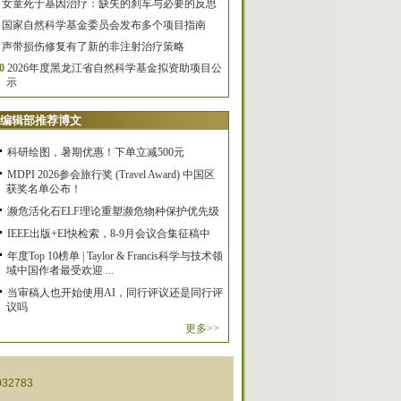
女童死于基因治疗：缺失的刹车与必要的反思
国家自然科学基金委员会发布多个项目指南
声带损伤修复有了新的非注射治疗策略
0
2026年度黑龙江省自然科学基金拟资助项目公
示
编辑部推荐博文
科研绘图，暑期优惠！下单立减500元
MDPI 2026参会旅行奖 (Travel Award) 中国区
获奖名单公布！
濒危活化石ELF理论重塑濒危物种保护优先级
IEEE出版+EI快检索，8-9月会议合集征稿中
年度Top 10榜单 | Taylor & Francis科学与技术领
域中国作者最受欢迎 ...
当审稿人也开始使用AI，同行评议还是同行评
议吗
更多>>
32783