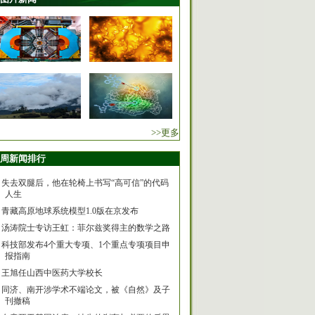
>>更多
周新闻排行
失去双腿后，他在轮椅上书写“高可信”的代码
人生
青藏高原地球系统模型1.0版在京发布
汤涛院士专访王虹：菲尔兹奖得主的数学之路
科技部发布4个重大专项、1个重点专项项目申
报指南
王旭任山西中医药大学校长
同济、南开涉学术不端论文，被《自然》及子
刊撤稿