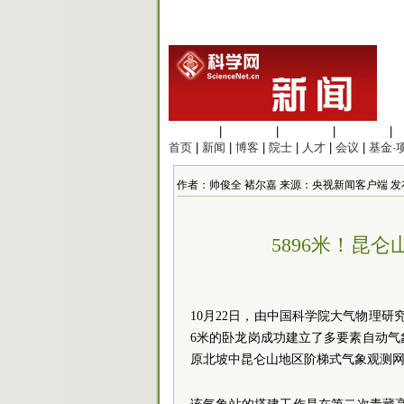
生命科学
|
医学科学
|
化学科学
|
工程材料
|
首页
|
新闻
|
博客
|
院士
|
人才
|
会议
|
基金·
作者：帅俊全 褚尔嘉 来源：央视新闻客户端 发布时间：20
5896米！昆
10月22日，由中国科学院大气物理研
6米的卧龙岗成功建立了多要素自动
原北坡中昆仑山地区阶梯式气象观测