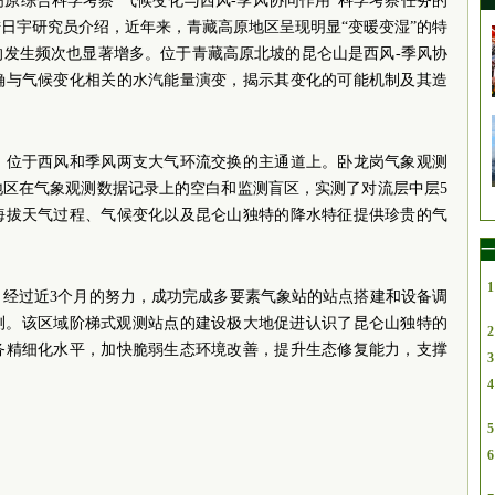
原综合科学考察“气候变化与西风-季风协同作用”科学考察任务的
日宇研究员介绍，近年来，青藏高原地区呈现明显“变暖变湿”的特
的发生频次也显著增多。位于青藏高原北坡的昆仑山是西风-季风协
确与气候变化相关的水汽能量演变，揭示其变化的可能机制及其造
，位于西风和季风两支大气环流交换的主通道上。卧龙岗气象观测
地区在气象观测数据记录上的空白和监测盲区，实测了对流层中层5
高海拔天气过程、气候变化以及昆仑山独特的降水特征提供珍贵的气
一
1
，经过近3个月的努力，成功完成多要素气象站的站点搭建和设备调
观测。该区域阶梯式观测站点的建设极大地促进认识了昆仑山独特的
2
务精细化水平，加快脆弱生态环境改善，提升生态修复能力，支撑
3
4
5
6