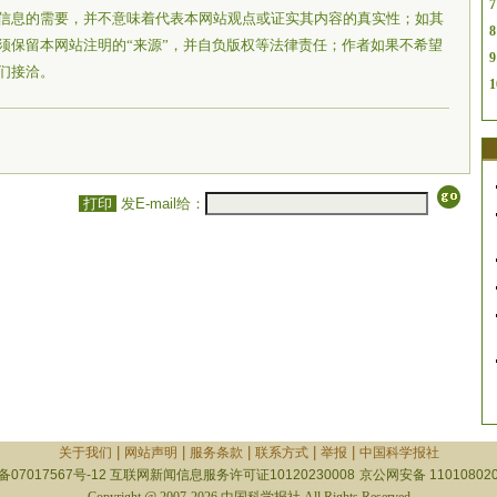
7
信息的需要，并不意味着代表本网站观点或证实其内容的真实性；如其
8
须保留本网站注明的“来源”，并自负版权等法律责任；作者如果不希望
9
们接洽。
1
打印
发E-mail给：
|
|
|
|
|
关于我们
网站声明
服务条款
联系方式
举报
中国科学报社
备07017567号-12
互联网新闻信息服务许可证10120230008
京公网安备 110108020