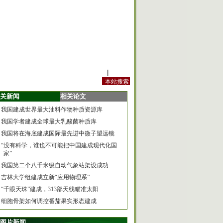
站内规定
|
手机版
关新闻
相关论文
我国建成世界最大油料作物种质资源库
我国学者建成全球最大乳酸菌种质库
我国将在海底建成国际最先进中微子望远镜
“没有科学，谁也不可能把中国建成现代化国
家”
我国第二个八千米级自动气象站架设成功
吉林大学组建成立新“应用物理系”
“千眼天珠”建成，313部天线瞄准太阳
细胞骨架如何调控番茄果实形态建成
图片新闻