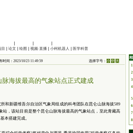
信息科学
|
地球科学
|
数理科学
|
管理综合
项目
|
论文
|
绘图
|
视频·直播
|
小柯机器人
|
医学科普
相
23/10/23 11:49:59
选择字号：
小
中
大
1
2
仑山脉海拔最高的气象站点正式建成
3
4
5
究所和新疆维吾尔自治区气象局组成的科考团队在昆仑山脉海拔589
6
气象站，该站目前是整个昆仑山脉海拔最高的气象站点，至此青藏高
7
网基本搭建完成。
8