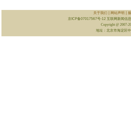
|
|
关于我们
网站声明
京ICP备07017567号-12
互联网新闻信息服
Copyright @ 2007-
地址：北京市海淀区中关村