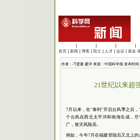
生命科学
|
医学科学
|
化学科学
|
工程材料
|
首页
|
新闻
|
博客
|
院士
|
人才
|
会议
|
基金·
作者：刁雯蕙 廖洋 来源：中国科学报 发布时间：2023/1
21世纪以来超
7月以来，在“泰利”开启台风季之后，
个台风在西北太平洋和南海生成，尽
广，致灾风险高。
例如，今年7月在福建登陆后又北上的