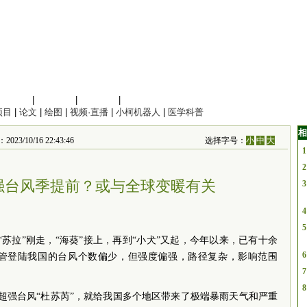
信息科学
|
地球科学
|
数理科学
|
管理综合
项目
|
论文
|
绘图
|
视频·直播
|
小柯机器人
|
医学科普
相
0/16 22:43:46
选择字号：
小
中
大
1
2
强台风季提前？或与全球变暖有关
3
4
5
“苏拉”刚走，“海葵”接上，再到“小犬”又起，今年以来，已有十余
6
管登陆我国的台风个数偏少，但强度偏强，路径复杂，影响范围
7
8
超强台风“杜苏芮”，就给我国多个地区带来了极端暴雨天气和严重