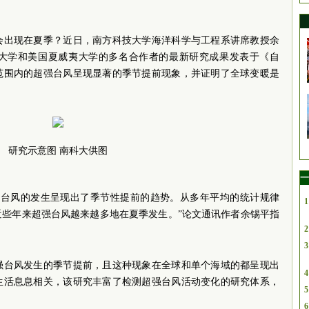
会出现在夏季？近日，南方科技大学海洋科学与工程系讲席教授余
大学和美国夏威夷大学的多名合作者的最新研究成果发表于《自
球范围内的超强台风呈现显著的季节提前现象，并证明了全球变暖是
研究示意图 南科大供图
一
强台风的发生呈现出了季节性提前的趋势。从多年平均的统计规律
1
近些年来超强台风越来越多地在夏季发生。”论文通讯作者余锡平指
2
3
强台风发生的季节提前，且这种现象在全球和单个海域的都呈现出
4
生活息息相关，该研究丰富了检测超强台风活动变化的研究体系，
5
6