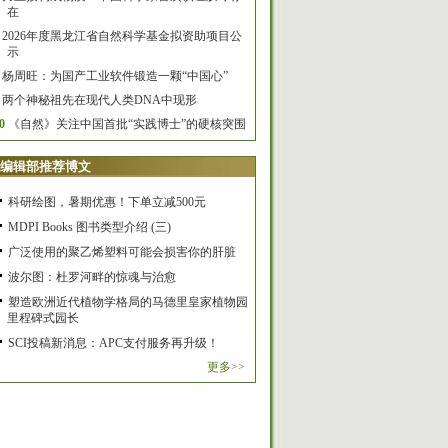
在
2026年度黑龙江省自然科学基金拟资助项目公
示
杨周旺：为国产工业软件锻造一颗“中国心”
两个神秘祖先在现代人类DNA中现形
0
《自然》关注中国首批“实践博士”的硬核突围
编辑部推荐博文
科研绘图，暑期优惠！下单立减500元
MDPI Books 图书类型介绍 (三)
广泛使用的聚乙烯塑料可能会损害你的肝脏
波尔图：杜罗河畔的惊魂与治愈
塑造欧洲近代植物学格局的马德里皇家植物园
里程碑式园长
SCI投稿新消息：APC支付服务再升级！
更多>>