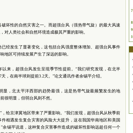
7
8
具破坏性的自然灾害之一。而超强台风（强热带气旋）的最大风速
9
以上，对人类社会和自然环境造成极其严重的影响。
1
动已经发生了显著变化，这包括台风强度整体增加、超强台风事件
影响地区可持续发展产生了深远的影响。
0年以来，超强台风发生呈现季节性提前。“我们研究发现，在北半
7天，在南半球则提前3.2天。”论文通讯作者余锡平介绍。
明显，北太平洋西部的趋势最强，这是热带气旋最频繁发生的地
提前很明显，但弱台风则不然。
芮”，给京津冀地区带来了严重影响。“我们发现，超强台风从秋季前
事件相遇发生复合灾害的风险大大提升，这在我国华南地区和美国
。”余锡平说道，这种复合灾害事件造成的破坏性影响远超任何一个