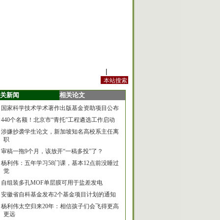
站内规定
|
手机版
关新闻
相关论文
国家科学技术学术著作出版基金资助项目公布
440个名额！北京市“青托”工程遴选工作启动
涉嫌抄袭学生论文，新加坡知名高校系主任离
职
审稿一拖9个月，该放开“一稿多投”了？
杨利伟：五年学习58门课，基本12点前没睡过
觉
自组装多孔MOF单层膜可用于盐差发电
安徽省自科基金发布2个基金项目计划的通知
杨利伟太空归来20年：相信孩子们会飞得更高
更远