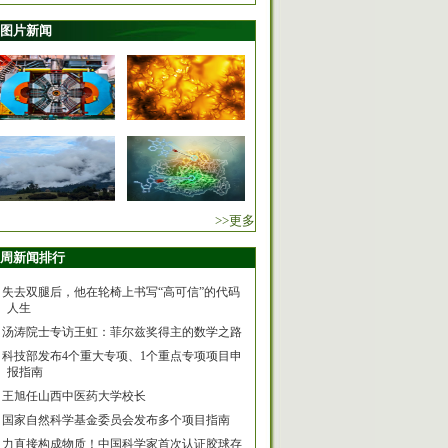
图片新闻
>>更多
周新闻排行
失去双腿后，他在轮椅上书写“高可信”的代码
人生
汤涛院士专访王虹：菲尔兹奖得主的数学之路
科技部发布4个重大专项、1个重点专项项目申
报指南
王旭任山西中医药大学校长
国家自然科学基金委员会发布多个项目指南
力直接构成物质！中国科学家首次认证胶球存