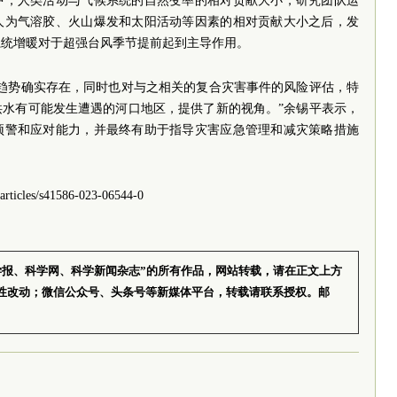
中，人类活动与气候系统的自然变率的相对贡献大小，研究团队运
人为气溶胶、火山爆发和太阳活动等因素的相对贡献大小之后，发
系统增暖对于超强台风季节提前起到主导作用。
前趋势确实存在，同时也对与之相关的复合灾害事件的风险评估，特
洪水有可能发生遭遇的河口地区，提供了新的视角。”余锡平表示，
预警和应对能力，并最终有助于指导灾害应急管理和减灾策略措施
icles/s41586-023-06544-0
学报、科学网、科学新闻杂志”的所有作品，网站转载，请在正文上方
性改动；微信公众号、头条号等新媒体平台，转载请联系授权。邮