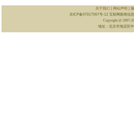
|
|
关于我们
网站声明
京ICP备07017567号-12
互联网新闻信息服
Copyright @ 2007-
地址：北京市海淀区中关村