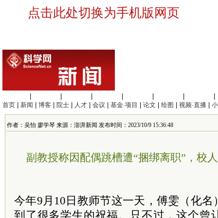
点击此处切换为手机版网页
生命科学
|
医学科学
|
化学科学
|
工程材料
|
信息科学
|
地球科学
|
数理科学
|
首页
|
新闻
|
博客
|
院士
|
人才
|
会议
|
基金·项目
|
论文
|
绘图
|
视频·直播
|
小
作者：吴怡 廖学琴 来源：澎湃新闻 发布时间：2023/10/9 15:36:48
副教授称因配偶跳槽遭“捆绑离职”，校
今年9月10日教师节这一天，傅雯（化
到了很多学生的祝福。只不过，这个曾