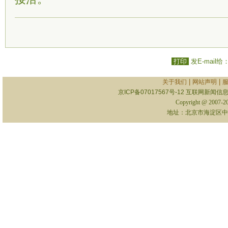
打印
发E-mail给
|
|
关于我们
网站声明
京ICP备07017567号-12
互联网新闻信息服
Copyright @ 2007-
地址：北京市海淀区中关村