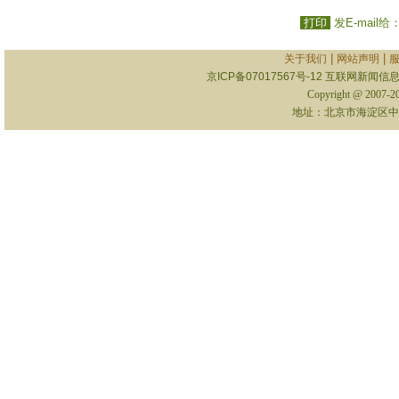
打印
发E-mail给
|
|
关于我们
网站声明
京ICP备07017567号-12
互联网新闻信息服
Copyright @ 2007-
地址：北京市海淀区中关村