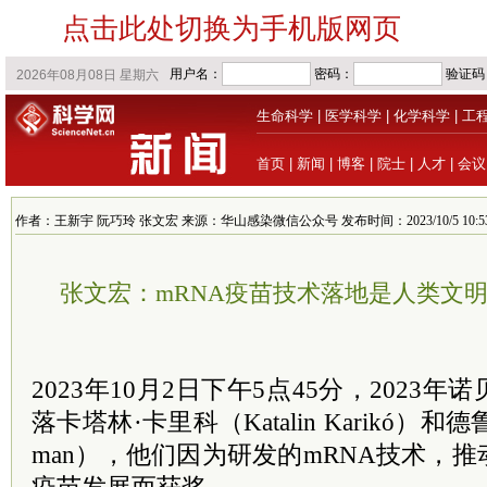
点击此处切换为手机版网页
生命科学
|
医学科学
|
化学科学
|
工
首页
|
新闻
|
博客
|
院士
|
人才
|
会议
作者：王新宇 阮巧玲 张文宏 来源：华山感染微信公众号 发布时间：2023/10/5 10:53
张文宏：mRNA疫苗技术落地是人类文明
2023年10月2日下午5点45分，2023
落卡塔林·卡里科（Katalin Karikó）和德鲁
man），他们因为研发的mRNA技术，推动CO