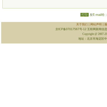
打印
发E-mail给
|
|
关于我们
网站声明
京ICP备07017567号-12
互联网新闻信息服
Copyright @ 2007-
地址：北京市海淀区中关村