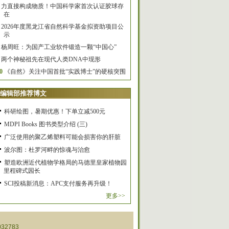
力直接构成物质！中国科学家首次认证胶球存
在
2026年度黑龙江省自然科学基金拟资助项目公
示
杨周旺：为国产工业软件锻造一颗“中国心”
两个神秘祖先在现代人类DNA中现形
0
《自然》关注中国首批“实践博士”的硬核突围
编辑部推荐博文
科研绘图，暑期优惠！下单立减500元
MDPI Books 图书类型介绍 (三)
广泛使用的聚乙烯塑料可能会损害你的肝脏
波尔图：杜罗河畔的惊魂与治愈
塑造欧洲近代植物学格局的马德里皇家植物园
里程碑式园长
SCI投稿新消息：APC支付服务再升级！
更多>>
32783