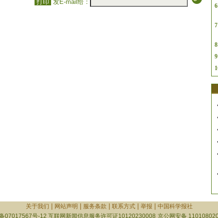
打印
发E-mail给：
6
7
8
9
1
|
|
|
|
|
关于我们
网站声明
服务条款
联系方式
举报
中国科学报社
备07017567号-12
互联网新闻信息服务许可证10120230008
京公网安备 110108020