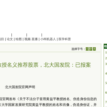
信息科学
|
地球科学
|
数理科学
|
管理综合
项目
|
论文
|
绘图
|
视频·直播
|
小柯机器人
|
医学科普
相
选择字号：
小
中
大
1
2
教授名义推荐股票，北大国发院：已报案
3
4
5
北大国发院官网声明
6
究院官网发布《关于不法分子冒用黄益平教授姓名、伪造身份信息的
7
京大学国家发展研究院黄益平教授的姓名和肖像，伪造身份证，并