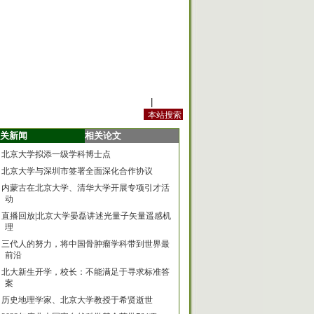
站内规定
|
手机版
关新闻
相关论文
北京大学拟添一级学科博士点
北京大学与深圳市签署全面深化合作协议
内蒙古在北京大学、清华大学开展专项引才活
动
直播回放|北京大学晏磊讲述光量子矢量遥感机
理
三代人的努力，将中国骨肿瘤学科带到世界最
前沿
北大新生开学，校长：不能满足于寻求标准答
案
历史地理学家、北京大学教授于希贤逝世