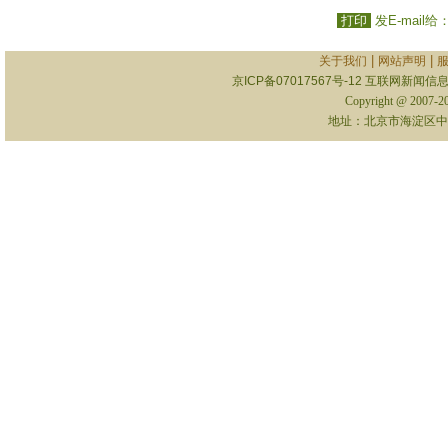
打印
发E-mail给
|
|
关于我们
网站声明
京ICP备07017567号-12
互联网新闻信息服
Copyright @ 2007-
地址：北京市海淀区中关村