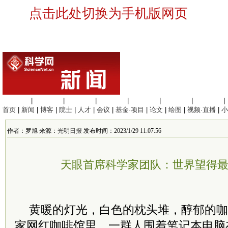
点击此处切换为手机版网页
生命科学
|
医学科学
|
化学科学
|
工程材料
|
信息科学
|
地球科学
|
数理科学
|
首页
|
新闻
|
博客
|
院士
|
人才
|
会议
|
基金·项目
|
论文
|
绘图
|
视频·直播
|
小
作者：罗旭 来源：
光明日报
发布时间：2023/1/29 11:07:56
天眼首席科学家团队：世界望得
黄暖的灯光，白色的枕头堆，醇郁的咖
家网红咖啡馆里，一群人围着笔记本电脑