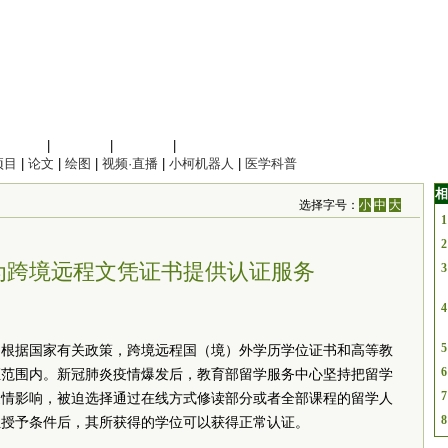
信息科学
|
地球科学
|
数理科学
|
管理综合
项目
|
论文
|
绘图
|
视频·直播
|
小柯机器人
|
医学科普
相
选择字号：
小
中
大
1
2
为跨境远程文凭证书提供认证服务
3
4
5
，根据国家有关政策，跨境远程国（境）外学历学位证书和高等教
6
证范围内。新冠肺炎疫情爆发后，教育部留学服务中心坚持把留学
7
疫情影响，被迫选择通过在线方式修读部分或者全部课程的留学人
8
位授予条件后，其所获得的学位可以获得正常认证。