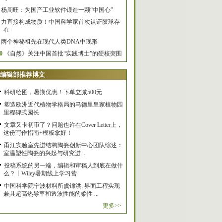
杨周旺：为国产工业软件锻造一颗“中国心”
力直接构成物质！中国科学家首次认证胶球存
在
两个神秘祖先在现代人类DNA中现形
0
《自然》关注中国首批“实践博士”的硬核突围
编辑部推荐博文
科研绘图，暑期优惠！下单立减500元
塑造欧洲近代植物学格局的马德里皇家植物园
里程碑式园长
文章又卡初审了？问题也许在Cover Letter上，
这份写作指南+模板拿好！
甬江实验室先进结构陶瓷创新中心团队综述：
室温塑性陶瓷的兴起与研究进 ...
投稿系统的另一端，编辑和审稿人到底在做什
么？丨Wiley暑期线上学习营
中国科学院宁波材料所虞锦洪: 界面工程实现
兼具超高热导率和透波性能的柔性 ...
更多>>