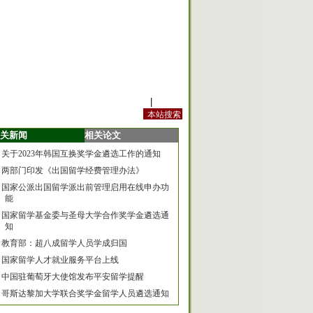
站内规定
|
手机版
关新闻
相关论文
关于2023年韩国互换奖学金遴选工作的通知
两部门印发《出国留学经费管理办法》
国家公派出国留学派出前管理启用在线申办功
能
国家留学基金委与圣母大学合作奖学金遴选通
知
教育部：超八成留学人员学成归国
国家留学人才就业服务平台上线
中国驻葡萄牙大使馆发布平安留学提醒
哥斯达黎加大学联合奖学金留学人员遴选通知