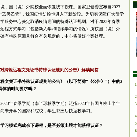
境，国（境）外院校全面恢复线下授课。国家卫健委宣布自2023
施“乙类乙管”，我国疫情防控也进入了新阶段。为切实保障广大留学
学服务中心决定取消疫情期间的特殊认证规则。对于2023年春季
用远程方式学习（包括新入学和继续学习的情况）所获国（境）外
。确有特殊原因且符合有关规定的，中心将做好个案处理。
对跨境远程文凭证书特殊认证规则的公告》解读问答
一
程文凭证书特殊认证规则的公告》（以下简称“《公告》”）中的2
1
有具体的时间要求吗？
2
023年春季学期（南半球秋季学期）泛指2023年各国各校上半年
3
是尚未开学的国家和院校，学生都应尽快返校学习。
4
5
线学习模式完成余下课程，是否必须出境才能获得认证？
6