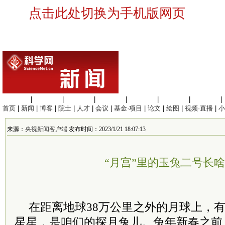
点击此处切换为手机版网页
生命科学
|
医学科学
|
化学科学
|
工程材料
|
信息科学
|
地球科学
|
数理科学
|
首页
|
新闻
|
博客
|
院士
|
人才
|
会议
|
基金·项目
|
论文
|
绘图
|
视频·直播
|
小
来源：
央视新闻客户端
发布时间：2023/1/21 18:07:13
“月宫”里的玉兔二号长
在距离地球38万公里之外的月球上，
星星，是咱们的探月兔儿。兔年新春之前