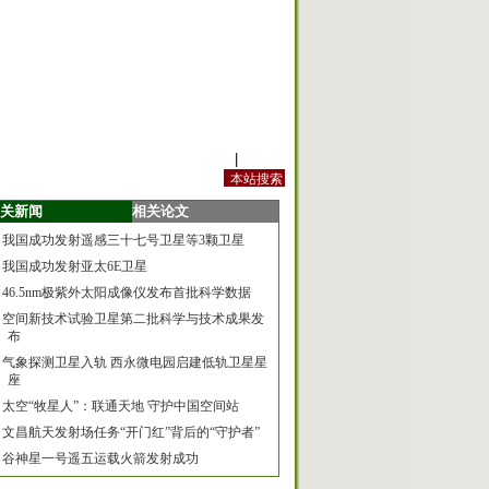
站内规定
|
手机版
关新闻
相关论文
我国成功发射遥感三十七号卫星等3颗卫星
我国成功发射亚太6E卫星
46.5nm极紫外太阳成像仪发布首批科学数据
空间新技术试验卫星第二批科学与技术成果发
布
气象探测卫星入轨 西永微电园启建低轨卫星星
座
太空“牧星人”：联通天地 守护中国空间站
文昌航天发射场任务“开门红”背后的“守护者”
谷神星一号遥五运载火箭发射成功