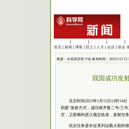
生命科学
|
医学科学
|
化学科学
|
工程材料
|
首页
|
新闻
|
博客
|
院士
|
人才
|
会议
|
基金·
来源：
央视新闻客户端
发布时间：2023/1/15 12:1
我国成功发射
北京时间2023年1月15日11时
四星”发射方式，成功将齐鲁二号/三号卫
空，卫星顺利进入预定轨道，发射任
此次任务是长征系列运载火箭的第4