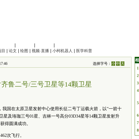
信息科学
|
地球科学
|
数理科学
|
管理综合
项目
|
论文
|
绘图
|
视频·直播
|
小柯机器人
|
医学科普
相
7:46
选择字号：
小
中
大
1
2
齐鲁二号/三号卫星等14颗卫星
3
4
5
14分，我国在太原卫星发射中心使用长征二号丁运载火箭，以“一箭十
6
星及珞珈三号01星、吉林一号高分03D34星等14颗卫星发射升
7
务获得圆满成功。
8
62次飞行。