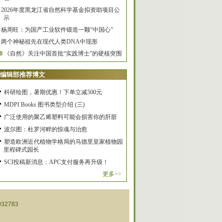
2026年度黑龙江省自然科学基金拟资助项目公
示
杨周旺：为国产工业软件锻造一颗“中国心”
两个神秘祖先在现代人类DNA中现形
0
《自然》关注中国首批“实践博士”的硬核突围
编辑部推荐博文
科研绘图，暑期优惠！下单立减500元
MDPI Books 图书类型介绍 (三)
广泛使用的聚乙烯塑料可能会损害你的肝脏
波尔图：杜罗河畔的惊魂与治愈
塑造欧洲近代植物学格局的马德里皇家植物园
里程碑式园长
SCI投稿新消息：APC支付服务再升级！
更多>>
32783