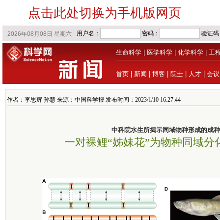
点击此处切换为手机版网页
生命科学
|
医学科学
|
化学科学
|
工
首页
|
新闻
|
博客
|
院士
|
人才
|
会议
作者：李思辉 孙慧 来源：中国科学报 发布时间：2023/1/10 16:27:44
中科院水生所揭示同域物种形成的成种
一对裸鲤“姊妹花”为物种同域分