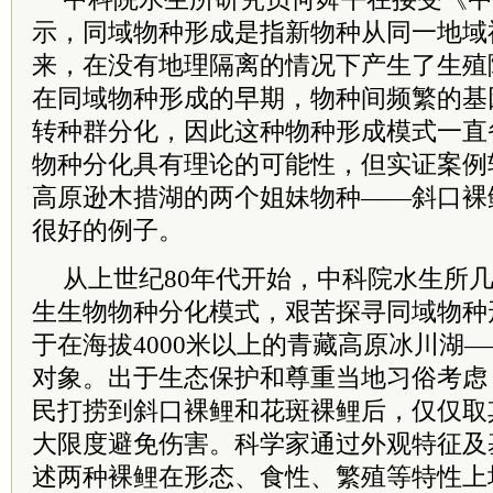
示，同域物种形成是指新物种从同一地域
来，在没有地理隔离的情况下产生了生殖
在同域物种形成的早期，物种间频繁的基
转种群分化，因此这种物种形成模式一直
物种分化具有理论的可能性，但实证案例
高原逊木措湖的两个姐妹物种——斜口裸
很好的例子。
从上世纪80年代开始，
中科院
水生所
生生物物种分化模式，艰苦探寻同域物种
于在海拔4000米以上的青藏高原冰川湖
对象。出于生态保护和尊重当地习俗考虑
民打捞到斜口裸鲤和花斑裸鲤后，仅仅取
大限度避免伤害。科学家通过外观特征及
述两种裸鲤在形态、食性、繁殖等特性上