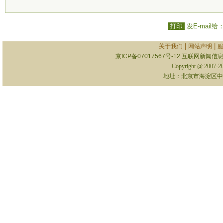
打印
发E-mail给
|
|
关于我们
网站声明
京ICP备07017567号-12
互联网新闻信息服
Copyright @ 2007-
地址：北京市海淀区中关村