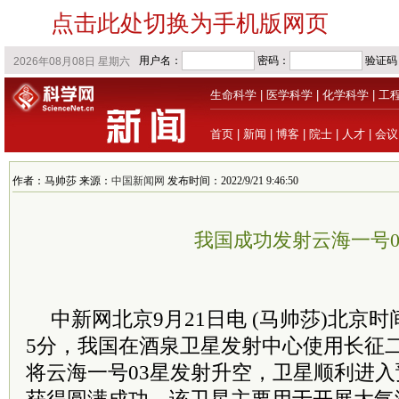
点击此处切换为手机版网页
生命科学
|
医学科学
|
化学科学
|
工
首页
|
新闻
|
博客
|
院士
|
人才
|
会议
作者：马帅莎 来源：
中国新闻网
发布时间：2022/9/21 9:46:50
我国成功发射云海一号0
中新网北京9月21日电 (马帅莎)北京时间2
5分，我国在酒泉卫星发射中心使用长征
将云海一号03星发射升空，卫星顺利进