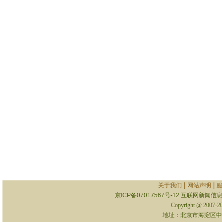
|
|
关于我们
网站声明
京ICP备07017567号-12
互联网新闻信息服
Copyright @ 2007-
地址：北京市海淀区中关村