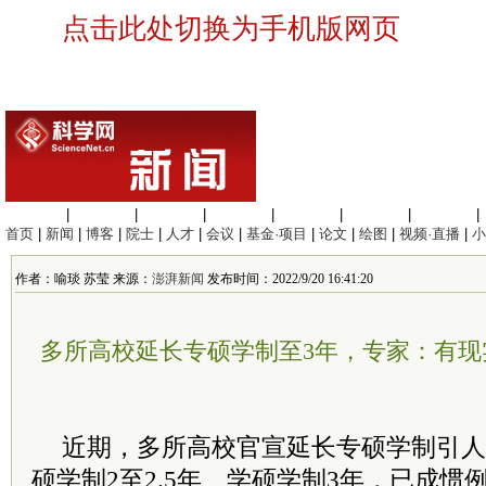
点击此处切换为手机版网页
生命科学
|
医学科学
|
化学科学
|
工程材料
|
信息科学
|
地球科学
|
数理科学
|
首页
|
新闻
|
博客
|
院士
|
人才
|
会议
|
基金·项目
|
论文
|
绘图
|
视频·直播
|
小
作者：喻琰 苏莹 来源：
澎湃新闻
发布时间：2022/9/20 16:41:20
多所高校延长专硕学制至3年，专家：有现
近期，多所高校官宣延长专硕学制引人
硕学制2至2.5年、学硕学制3年，已成