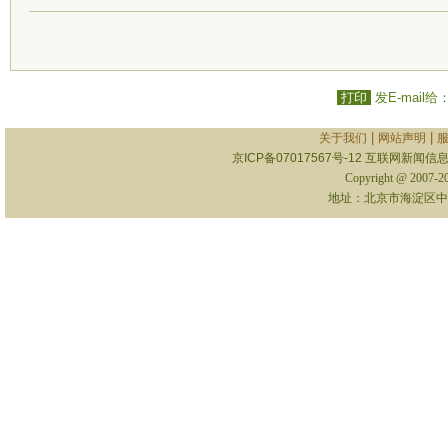
打印
发E-mail给
|
|
关于我们
网站声明
京ICP备07017567号-12
互联网新闻信息服
Copyright @ 2007-
地址：北京市海淀区中关村