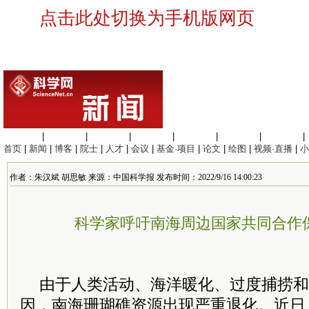
点击此处切换为手机版网页
生命科学
|
医学科学
|
化学科学
|
工程材料
|
信息科学
|
地球科学
|
数理科学
|
首页
|
新闻
|
博客
|
院士
|
人才
|
会议
|
基金·项目
|
论文
|
绘图
|
视频·直播
|
小
作者：朱汉斌 胡思敏 来源：中国科学报 发布时间：2022/9/16 14:00:23
科学家呼吁南海周边国家共同合作
由于人类活动、海洋暖化、过度捕捞和
因，南海珊瑚礁资源出现严重退化。近日