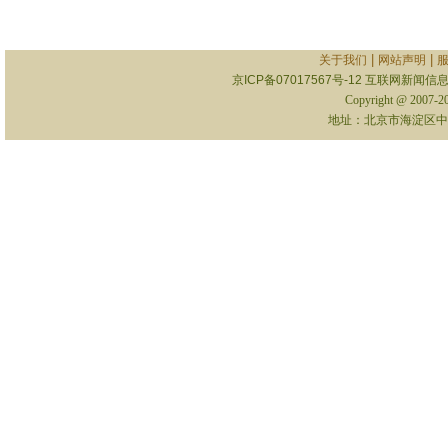
|
|
关于我们
网站声明
京ICP备07017567号-12
互联网新闻信息服
Copyright @ 2007-
地址：北京市海淀区中关村