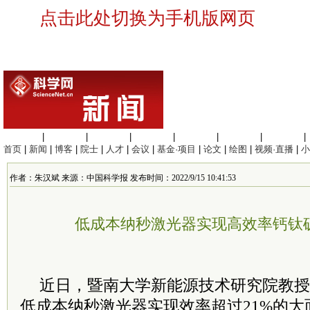
点击此处切换为手机版网页
生命科学
|
医学科学
|
化学科学
|
工程材料
|
信息科学
|
地球科学
|
数理科学
|
首页
|
新闻
|
博客
|
院士
|
人才
|
会议
|
基金·项目
|
论文
|
绘图
|
视频·直播
|
小
作者：朱汉斌 来源：中国科学报 发布时间：2022/9/15 10:41:53
低成本纳秒激光器实现高效率钙钛
近日，暨南大学新能源技术研究院教授
低成本纳秒激光器实现效率超过21%的