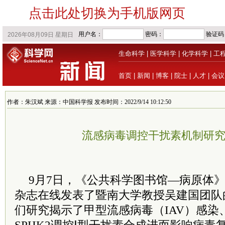
点击此处切换为手机版网页
生命科学
|
医学科学
|
化学科学
|
工
首页
|
新闻
|
博客
|
院士
|
人才
|
会议
作者：朱汉斌 来源：中国科学报 发布时间：2022/9/14 10:12:50
流感病毒调控干扰素机制研
9月7日，《公共科学图书馆—病原体》（PLo
杂志在线发表了暨南大学教授吴建国团队
们研究揭示了甲型流感病毒（IAV）感染