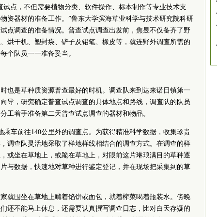
查试点，不但需要植物分类、软件操作、标本制作等专业技术支
物资器材的准备工作。”鲁东大学滨海草业科学与技术研究院科研
查试点调查的准备情况。普查试点调查出发前，焦昱不仅备齐了野
绳、烘干机、塑封袋、铲子及铅笔、橡皮等，就连野外调查所需的
给每个队员一一准备妥当。
同时也是草种质资源普查最好的时机。调查队来到达来诺日镇第一
的向导，研究确定普查试点调查的具体地点和路线，调查队的队员
体分工着手准备第二天普查试点调查的器材和物品。
地乘车前往140公里外的调查点。为获得精准科学数据，收集珍贵
类，调查队灵活地采取了样地样线相结合的调查方式。在调查的样
上，或坐在草地上，或跪在草地上，对眼前这片琳琅满目的草种逐
图片与数据，快速地对草种进行鉴定登记，并在现场把采集到的草
大家就围坐在草地上啃着馅饼或面包，就着榨菜喝着瓶装水。傍晚
员们还不能马上休息，还需要认真撰写调查日志，比对白天存疑的