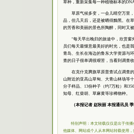
草种，重新采集每一种植物标本的DN
草原气候多变，一会儿晴空万里
品，但几天后，还是被晒得黝黑。在
的芳香和美丽的景色所陶醉，同时又
“每天早出晚归的旅途中，欣赏窗
员们每天最惬意最美好的时光，也是我
青岛、生长在海边的鲁东大学资源与环
查的日子很单调很艰苦，当看到调查收
在克什克腾旗草原普查试点调查
山附近的亚高山草甸、大青山林场等十多
分子样品、13份种子（约7万粒）和3
知母、红柴胡、草麻黄等珍稀物种。
（本报记者 赵秋丽 本报通讯员 
特别声明：本文转载仅仅是出于传播
他媒体、网站或个人从本网站转载使用，