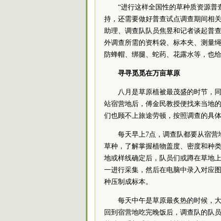
“进行这样全国性的草种质资源普
持，还需要做好普查试点调查期间相关
助理、调查队队员焦昱和记者谈起普
外调查所需的资料袋、标本夹、测量
防蜂帽、绑腿、蛇药、花露水等，也
寻寻觅觅在万亩草原
八月是草原植被最茂盛的时节，
站宿营地后，傅金民教授便找来当地
们也顾不上旅途劳顿，按照调查的具
每天早上7点，调查队都要从宿营
草种，了解掌握植物盖度、密度和种
地或样线确定后，队员们或蹲在草地
一进行采集，然后在电脑中录入对应
种压制成标本。
每天中午是草原最炙热的时候，
回到宿营地吃完晚饭后，调查队的队