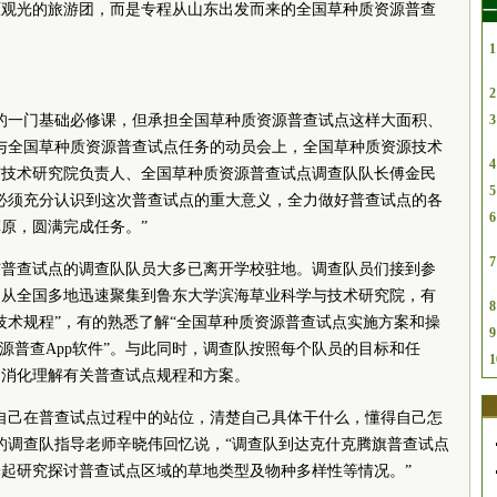
原观光的旅游团，而是专程从山东出发而来的全国草种质资源普查
一
1
2
的一门基础必修课，但承担全国草种质资源普查试点这样大面积、
3
与全国草种质资源普查试点任务的动员会上，全国草种质资源技术
4
与技术研究院负责人、全国草种质资源普查试点调查队队长傅金民
5
必须充分认识到这次普查试点的重大意义，全力做好普查试点的各
6
原，圆满完成任务。”
7
与普查试点的调查队队员大多已离开学校驻地。调查队员们接到参
，从全国多地迅速聚集到鲁东大学滨海草业科学与技术研究院，有
8
技术规程”，有的熟悉了解“全国草种质资源普查试点实施方案和操
9
源普查App软件”。与此同时，调查队按照每个队员的目标和任
1
们消化理解有关普查试点规程和方案。
自己在普查试点过程中的站位，清楚自己具体干什么，懂得自己怎
的调查队指导老师辛晓伟回忆说，“调查队到达克什克腾旗普查试点
起研究探讨普查试点区域的草地类型及物种多样性等情况。”