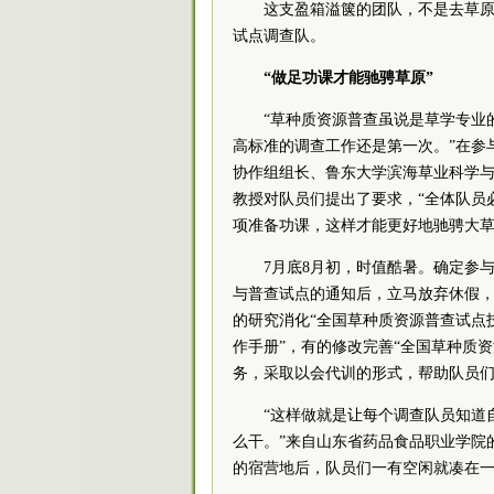
这支盈箱溢箧的团队，不是去草
试点调查队。
“做足功课才能驰骋草原”
“草种质资源普查虽说是草学专业
高标准的调查工作还是第一次。”在参
协作组组长、鲁东大学滨海草业科学
教授对队员们提出了要求，“全体队员
项准备功课，这样才能更好地驰骋大草
7月底8月初，时值酷暑。确定参
与普查试点的通知后，立马放弃休假
的研究消化“全国草种质资源普查试点
作手册”，有的修改完善“全国草种质资
务，采取以会代训的形式，帮助队员
“这样做就是让每个调查队员知道
么干。”来自山东省药品食品职业学院
的宿营地后，队员们一有空闲就凑在一