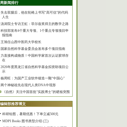
周新闻排行
失去双腿后，他在轮椅上书写“高可信”的代码
人生
汤涛院士专访王虹：菲尔兹奖得主的数学之路
科技部发布4个重大专项、1个重点专项项目申
报指南
王旭任山西中医药大学校长
国家自然科学基金委员会发布多个项目指南
力直接构成物质！中国科学家首次认证胶球存
在
2026年度黑龙江省自然科学基金拟资助项目公
示
杨周旺：为国产工业软件锻造一颗“中国心”
两个神秘祖先在现代人类DNA中现形
0
《自然》关注中国首批“实践博士”的硬核突围
编辑部推荐博文
科研绘图，暑期优惠！下单立减500元
MDPI Books 图书类型介绍 (三)