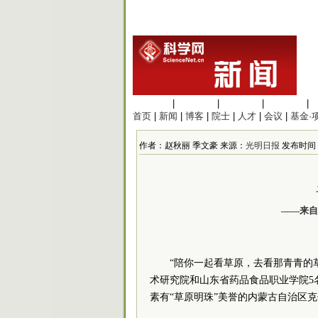
生命科学
|
医学科学
|
化学科学
|
工程材料
|
首页
|
新闻
|
博客
|
院士
|
人才
|
会议
|
基金·
作者：赵秋丽 季文豪 来源：
光明日报
发布时间：20
——来自
“陪你一起看草原，去看那青青的
术研究院和山东省药品食品职业学院5
素有“草原明珠”美誉的内蒙古自治区