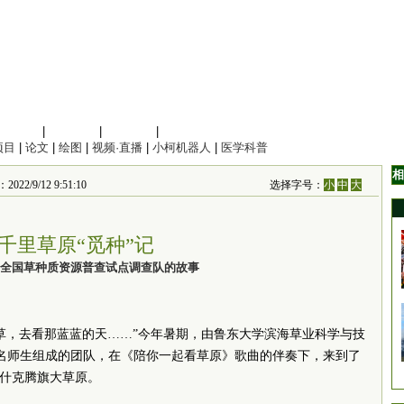
信息科学
|
地球科学
|
数理科学
|
管理综合
项目
|
论文
|
绘图
|
视频·直播
|
小柯机器人
|
医学科普
相
22/9/12 9:51:10
选择字号：
小
中
大
千里草原“觅种”记
全国草种质资源普查试点调查队的故事
草，去看那蓝蓝的天……”今年暑期，由鲁东大学滨海草业科学与技
名师生组成的团队，在《陪你一起看草原》歌曲的伴奏下，来到了
克什克腾旗大草原。