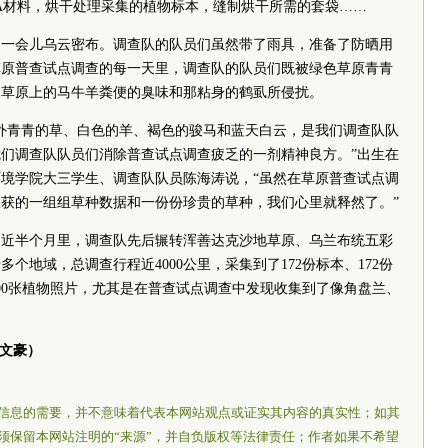
A材料，烘干处理采集的植物标本，缝制烘干所需的套袋……
，一会儿乌云密布。调查队的队员们虽然带了雨具，准备了防晒用
草原普查试点调查的每一天里，调查队的队员们既被绿色草原青青
被草原上的马牛羊粪便的臭味和那粘身的鹤虱所侵扰。
外青青的草、白色的羊、褐色的骏马和蓝天白云，是我们调查队队
们调查队队员们消除普查试点调查疲乏的一剂精神良方。”出生在
境学院大三学生、调查队队员陈海涛说，“虽然在草原普查试点调
获的一组组草种数据和一份份珍贵的草种，我们心里就释然了。”
的近半个月里，调查队先后辗转浑善达克沙地草原、乌兰布统五彩
个地域，总调查行程近4000公里，采集到了172份标本、172份
500张植物照片，尤其是在普查试点调查中发现收集到了像角盘兰、
季文豪）
信息的需要，并不意味着代表本网站观点或证实其内容的真实性；如其
须保留本网站注明的“来源”，并自负版权等法律责任；作者如果不希望