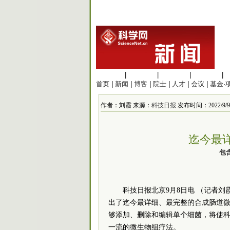
生命科学
|
医学科学
|
化学科学
|
工程材料
|
首页
|
新闻
|
博客
|
院士
|
人才
|
会议
|
基金·
作者：刘霞 来源：
科技日报
发布时间：2022/9/9 1
迄今最
包
科技日报北京9月8日电 （记者
刘
出了迄今最详细、最完整的合成肠道微
够添加、删除和编辑单个细菌，将使
一流的微生物组疗法。