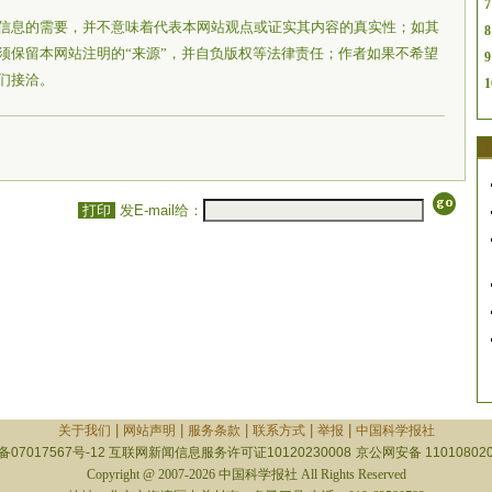
7
信息的需要，并不意味着代表本网站观点或证实其内容的真实性；如其
8
须保留本网站注明的“来源”，并自负版权等法律责任；作者如果不希望
9
们接洽。
1
打印
发E-mail给：
|
|
|
|
|
关于我们
网站声明
服务条款
联系方式
举报
中国科学报社
备07017567号-12
互联网新闻信息服务许可证10120230008
京公网安备 110108020
Copyright @ 2007-2026 中国科学报社 All Rights Reserved