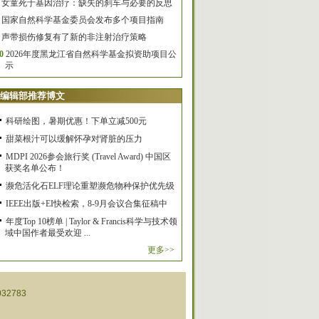
女童死于基因治疗：缺失的刹车与必要的反思
国家自然科学基金委员会发布多个项目指南
声带损伤修复有了新的非注射治疗策略
0
2026年度黑龙江省自然科学基金拟资助项目公
示
编辑部推荐博文
科研绘图，暑期优惠！下单立减500元
甜菜根汁可以缓解怀孕对肾脏的压力
MDPI 2026参会旅行奖 (Travel Award) 中国区
获奖名单公布！
濒危活化石ELF理论重塑濒危物种保护优先级
IEEE出版+EI快检索，8-9月会议合集征稿中
年度Top 10榜单 | Taylor & Francis科学与技术领
域中国作者最受欢迎 ...
更多>>
32783