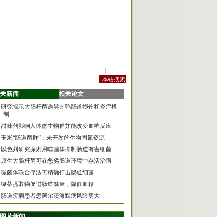
站内规定
|
手机版
关新闻
相关论文
研究揭示大肠杆菌诱导肉鸭肠道损伤和炎症机
制
甜味剂影响人体微生物群并能改变血糖反应
玉米“肠道菌群”：未开发的生物固氮资源
以色列研究探索用噬菌体抑制肠道有害细菌
原生大肠杆菌可在恶劣肠道环境中存活治病
噬菌体联合疗法可精确打击肠道细菌
绿茶提取物促进肠道健康，降低血糖
肠道疾病患者患阿尔茨海默病风险更大
图片新闻