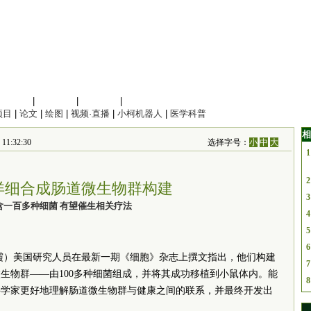
信息科学
|
地球科学
|
数理科学
|
管理综合
项目
|
论文
|
绘图
|
视频·直播
|
小柯机器人
|
医学科普
相
1:32:30
选择字号：
小
中
大
1
2
详细合成肠道微生物群构建
3
含一百多种细菌 有望催生相关疗法
4
5
6
霞
）美国研究人员在最新一期《细胞》杂志上撰文指出，他们构建
7
生物群——由100多种细菌组成，并将其成功移植到小鼠体内。能
8
科学家更好地理解肠道微生物群与健康之间的联系，并最终开发出