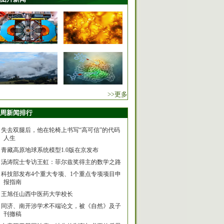
>>更多
周新闻排行
失去双腿后，他在轮椅上书写“高可信”的代码
人生
青藏高原地球系统模型1.0版在京发布
汤涛院士专访王虹：菲尔兹奖得主的数学之路
科技部发布4个重大专项、1个重点专项项目申
报指南
王旭任山西中医药大学校长
同济、南开涉学术不端论文，被《自然》及子
刊撤稿