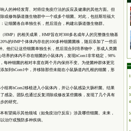
影响人的神经发育、对癌症免疫疗法的反应及健康的其他方面。但
去除或修饰肠道微生物群中一个或多个细菌。对此，包括斯坦福大
案：让细菌各自单独生长，然后混合，构建出肠道微生物群。
HMP）的相关成果，HMP旨在对300多名成年人的完整微生物基
0%的HMP个体体内存在的100多种细菌菌株，随后添加了一些后
4种。他们让这些细菌单独生长，然后混合到培养物中，形成人类菌
入精心培养的体内不存在细菌的小鼠体内，发现hCom1非常稳定，98%
”，每种细菌的相对丰度在两个月内保持不变。为使菌种群体更完
一
添加到hCom1中，并移除那些未能在小鼠肠道内扎根的细菌，形
1
。
小组将hCom2移植进入小鼠体内，并让小鼠感染大肠杆菌。结果
2
住了感染。团队也通过反复消除或修改某些菌株，发现了几个具有
3
一步的研究。
4
来版本有望揭示其他领域（如免疫治疗反应）涉及哪些细菌。未来，
5
，以治疗或预防多种疾病。
6