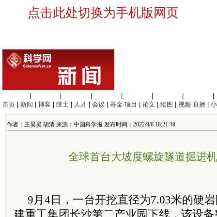
点击此处切换为手机版网页
生命科学
|
医学科学
|
化学科学
|
工程材料
|
信息科学
|
地球科学
|
数理科学
|
首页
|
新闻
|
博客
|
院士
|
人才
|
会议
|
基金·项目
|
论文
|
绘图
|
视频·直播
|
小
作者：王昊昊 胡清 来源：中国科学报 发布时间：2022/9/6 18:21:38
全球首台大坡度螺旋隧道掘进
9月4日，一台开挖直径为7.03米的硬
建重工集团长沙第二产业园下线，该设备整