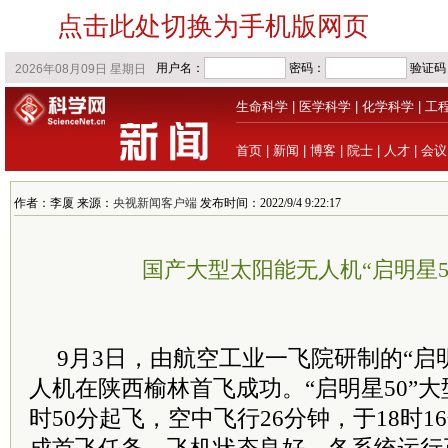
点击此处切换为手机版网页
生命科学
|
医学科学
|
化学科学
|
工
首页
|
新闻
|
博客
|
院士
|
人才
|
会议
作者：李厦 来源：
央视新闻客户端
发布时间：2022/9/4 9:22:17
国产大型太阳能无人机“启明星5
9月3日，由航空工业一飞院研制的“启
人机在陕西榆林首飞成功。“启明星50”大
时50分起飞，空中飞行26分钟，于18时