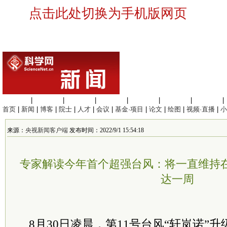
点击此处切换为手机版网页
生命科学
|
医学科学
|
化学科学
|
工程材料
|
信息科学
|
地球科学
|
数理科学
|
首页
|
新闻
|
博客
|
院士
|
人才
|
会议
|
基金·项目
|
论文
|
绘图
|
视频·直播
|
小
来源：
央视新闻客户端
发布时间：2022/9/1 15:54:18
专家解读今年首个超强台风：将一直维持在
达一周
8月30日凌晨，第11号台风“轩岚诺”