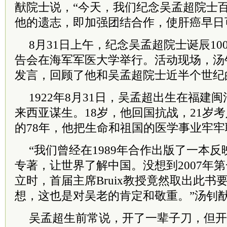
猷
院士
说，“今天，我们纪念吴孟超
院士
他的遗志，即加强团结合作，使肝癌早日
8月31日上午，纪念吴孟超
院士
诞辰1
告会在海军军医大学举行。活动现场，汤
发言，回顾了他和吴孟超
院士
近半个世纪
1922年8月31日，吴孟超出生在福建
来西亚谋生。18岁，他回国抗战，21岁
的78年，他把生命和祖国的医学事业牢
“我们曾经在
1989
年合作出版了一本反
专著，让世界了解中国。没想到2007年
立时，首届
主席
Bruix教授竟然取出此
想，这也是对吴老的肯定和敬重。”汤钊
吴孟超生前常说，开了一辈子刀，但开