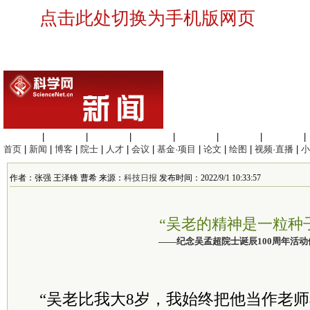
点击此处切换为手机版网页
生命科学
|
医学科学
|
化学科学
|
工程材料
|
信息科学
|
地球科学
|
数理科学
|
首页
|
新闻
|
博客
|
院士
|
人才
|
会议
|
基金·项目
|
论文
|
绘图
|
视频·直播
|
小
作者：张强 王泽锋 曹希 来源：
科技日报
发布时间：2022/9/1 10:33:57
“吴老的精神是一粒种
——纪念吴孟超院士诞辰100周年活动
“吴老比我大8岁，我始终把他当作老师