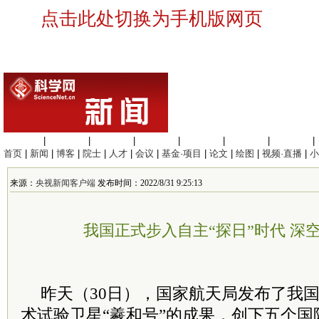
点击此处切换为手机版网页
生命科学
|
医学科学
|
化学科学
|
工程材料
|
信息科学
|
地球科学
|
数理科学
|
首页
|
新闻
|
博客
|
院士
|
人才
|
会议
|
基金·项目
|
论文
|
绘图
|
视频·直播
|
小
来源：
央视新闻客户端
发布时间：2022/8/31 9:25:13
我国正式步入自主“探日”时代 深
昨天（30日），国家航天局发布了我
术试验卫星“羲和号”的成果，创下五个国