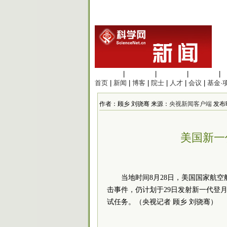
生命科学
|
医学科学
|
化学科学
|
工程材料
|
首页
|
新闻
|
博客
|
院士
|
人才
|
会议
|
基金·
作者：顾乡 刘骁骞 来源：
央视新闻客户端
发布时间
美国新一
当地时间8月28日，美国国家航空
击事件，仍计划于29日发射新一代登月
试任务。（央视记者 顾乡 刘骁骞）