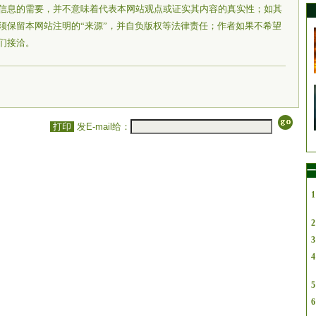
信息的需要，并不意味着代表本网站观点或证实其内容的真实性；如其
须保留本网站注明的“来源”，并自负版权等法律责任；作者如果不希望
们接洽。
打印
发E-mail给：
一
1
2
3
4
5
6