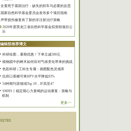
女童死于基因治疗：缺失的刹车与必要的反思
国家自然科学基金委员会发布多个项目指南
声带损伤修复有了新的非注射治疗策略
0
2026年度黑龙江省自然科学基金拟资助项目公
示
编辑部推荐博文
科研绘图，暑期优惠！下单立减500元
植物园中的树木如何应对气候变化带来的挑战
色彩科研 | 工科生专属：插图配色灵感库
抗癌口香糖可将HPV水平降低93%
54种期刊居领域Top 10，IF高至47
SMHS丨稳定期心力衰竭的运动康复：策略与
机制
更多>>
32783