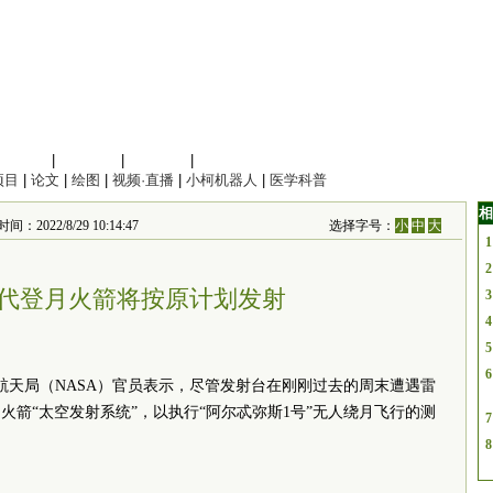
信息科学
|
地球科学
|
数理科学
|
管理综合
项目
|
论文
|
绘图
|
视频·直播
|
小柯机器人
|
医学科普
相
：2022/8/29 10:14:47
选择字号：
小
中
大
1
2
代登月火箭将按原计划发射
3
4
5
6
航天局（NASA）
官员
表示，尽管发射台在刚刚过去的周末遭遇雷
火箭“太空发射系统”，以执行“阿尔忒弥斯1号”无人绕月飞行的测
7
8