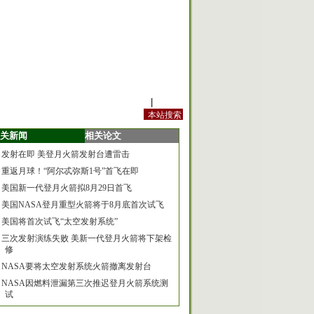
站内规定
|
手机版
关新闻
相关论文
发射在即 美登月火箭发射台遭雷击
重返月球！“阿尔忒弥斯1号”首飞在即
美国新一代登月火箭拟8月29日首飞
美国NASA登月重型火箭将于8月底首次试飞
美国将首次试飞“太空发射系统”
三次发射演练失败 美新一代登月火箭将下架检
修
NASA要将太空发射系统火箭撤离发射台
NASA因燃料泄漏第三次推迟登月火箭系统测
试