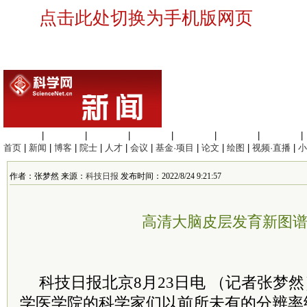
点击此处切换为手机版网页
生命科学
|
医学科学
|
化学科学
|
工程材料
|
信息科学
|
地球科学
|
数理科学
|
首页
|
新闻
|
博客
|
院士
|
人才
|
会议
|
基金·项目
|
论文
|
绘图
|
视频·直播
|
小
作者：张梦然 来源：
科技日报
发布时间：2022/8/24 9:21:57
高清大脑皮层发育新图
科技日报北京8月23日电 （记者张梦
学医学院的科学家们以前所未有的分辨率