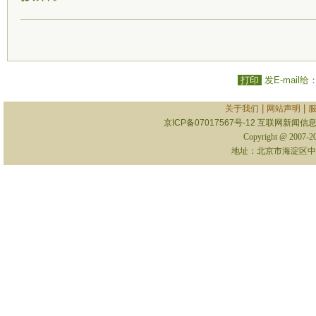
打印
发E-mail给
|
|
关于我们
网站声明
京ICP备07017567号-12
互联网新闻信息服
Copyright @ 2007-
地址：北京市海淀区中关村