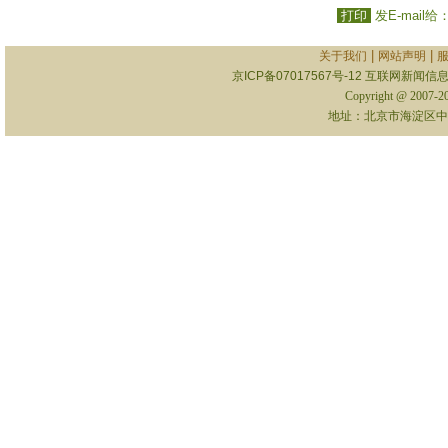
打印
发E-mail给
|
|
关于我们
网站声明
京ICP备07017567号-12
互联网新闻信息服
Copyright @ 2007-
地址：北京市海淀区中关村