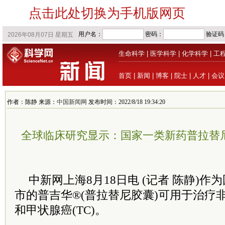
点击此处切换为手机版网页
生命科学
|
医学科学
|
化学科学
|
工
首页
|
新闻
|
博客
|
院士
|
人才
|
会议
作者：陈静 来源：
中国新闻网
发布时间：2022/8/18 19:34:20
全球临床研究显示：国家一类新药普拉替
中新网上海8月18日电 (记者 陈静)
市的普吉华®(普拉替尼胶囊)可用于治疗非小
和甲状腺癌(TC)。