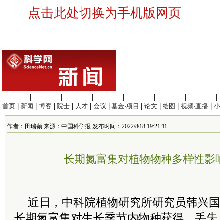
点击此处切换为手机版网页
生命科学
|
医学科学
|
化学科学
|
工程材料
|
信息科学
|
地球科学
|
数理科学
|
首页
|
新闻
|
博客
|
院士
|
人才
|
会议
|
基金·项目
|
论文
|
绘图
|
视频·直播
|
小
作者：田瑞颖 来源：中国科学报 发布时间：2022/8/18 19:21:11
长期氮富集对植物物种多样性影
近日，
中科院
植物研究所研究员韩兴国
长期氮富集对生长季节内物种获得、丢失