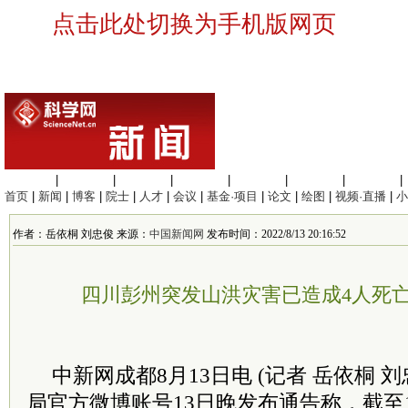
点击此处切换为手机版网页
生命科学
|
医学科学
|
化学科学
|
工程材料
|
信息科学
|
地球科学
|
数理科学
|
首页
|
新闻
|
博客
|
院士
|
人才
|
会议
|
基金·项目
|
论文
|
绘图
|
视频·直播
|
小
作者：岳依桐 刘忠俊 来源：
中国新闻网
发布时间：2022/8/13 20:16:52
四川彭州突发山洪灾害已造成4人死亡
中新网成都8月13日电 (记者 岳依桐 
局官方微博账号13日晚发布通告称，截至1