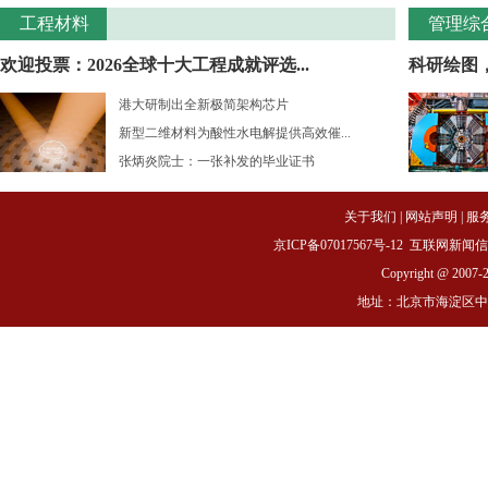
工程材料
管理综
欢迎投票：2026全球十大工程成就评选...
科研绘图
港大研制出全新极简架构芯片
新型二维材料为酸性水电解提供高效催...
张炳炎院士：一张补发的毕业证书
关于我们
|
网站声明
|
服
京ICP备07017567号-12
互联网新闻信息服务
Copyright @ 2007-
地址：北京市海淀区中关村