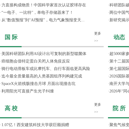
·
力直接构成物质！中国科学家首次认证胶球存在
·
科研团队破
·
“一电子、一比特”，单电子存储器来了！
·
两位中国气
·
从“数值预报”到“AI预报”，电力气象预报变天...
·
新研究揭
更多
国 际
动态
>>
·
美国科研团队利用AI设计出可复制的新型噬菌体
·
超5000
·
癌细胞会借特定蛋白关闭人体免疫反应
·
第十二届
·
骑行电动滑板车或比摩托车、自行车面临更高风险
·
第七届国
·
迄今最全质量最高的人类基因组序列构建完成
·
2026国
·
SpaceX火箭残骸撞击月球 月面出现撞击坑
·
南开大学
·
利用阳光可直接产生光子纠缠
·
2026年
更多
高 校
院 所
>>
·
1.07亿！西安建筑科技大学获巨额捐赠
·
聚焦气候变