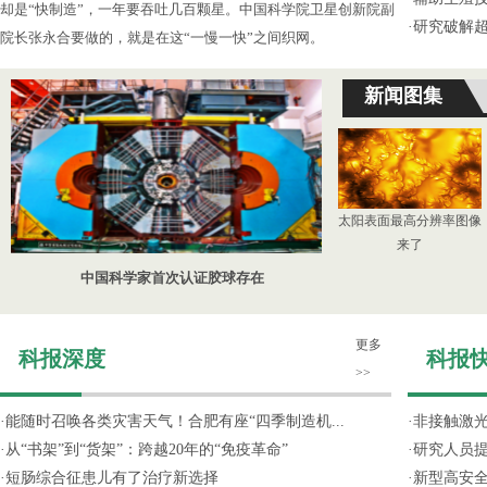
却是“快制造”，一年要吞吐几百颗星。中国科学院卫星创新院副
·
研究破解超
院长张永合要做的，就是在这“一慢一快”之间织网。
新闻图集
太阳表面最高分辨率图像
来了
中国科学家首次认证胶球存在
更多
科报深度
科报
>>
·
能随时召唤各类灾害天气！合肥有座“四季制造机...
·
非接触激光
·
从“书架”到“货架”：跨越20年的“免疫革命”
·
研究人员提
·
短肠综合征患儿有了治疗新选择
·
新型高安全