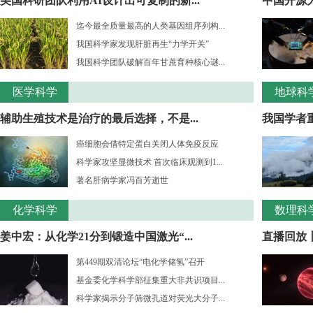
美国科研团队利用AI设计出可复制的新...
中国开源大
迄今最全质量最高的人类基因组序列构...
我国科学家发现肝脏再生“力学开关”
我国科学团队破解百年甘蔗育种核心谜...
医学科学
地球科
辅助生殖技术是治疗的最后选择，不是...
我国学者重
癌细胞会借特定蛋白关闭人体免疫反应
科学家攻坚显微技术 首次临床观测到1...
著名肝病学家冯百芳逝世
化学科学
数理科
姜中宏：从化学21分到锻造中国激光“...
直播回放丨
第449期双清论坛“电化学储氢”召开
基金委化学科学部征集重大非共识项目...
科学家揭示分子筛微孔道对荧光大分子...