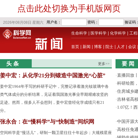
点击此处切换为手机版网页
生命科学
|
医学科学
|
化学科学
|
工程
首页
|
新闻
|
博客
|
院士
|
人才
|
会议
头 条
要 闻
更多>>
姜中宏：从化学21分到锻造中国激光“心脏”
·
直播回放
·
科研绘图，
姜中宏1964年手写的科研手记中，完整记录着激光钕玻璃中各
·
住房城乡
类气体成分的分析结果，见证着我国激光事业早期艰难攻坚的
·
吉林省高
足迹。然而，很多人不会想到，姜中宏曾经化学成绩只有21
·
1.07亿
分。
张永合：在“慢科学”与“快制造”间织网
·
中国开源大
·
高校任免通
空间科学是“慢活儿”，研制一颗卫星往往十年起步；大规模星座
·
辅助生殖