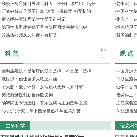
·
高校任免通知引关注：科长、主任自愿辞职，转任...
·
姜中宏：从
·
研究破解超导量子计算“速度与保真度”相互制约...
·
中国科学院
·
童晓晖任浙江师范大学党委副书记
·
张永合：在
·
我国学者重建嫦娥五号着陆区月壤完整演化史
·
塔克拉玛
·
苏炜杰获颁2026年度考普斯奖
·
我国编制完
更多
科 普
观 点
>>
·
辅助生殖技术是治疗的最后选择，不是第一选择
·
中国开源大
·
戴松恩：他让更多人吃上白面
·
辅助生殖
·
俞大鹏：量子计算，从理论构想到未来引擎
·
让学术交流
·
莫把渐进性创新当作贬义词
·
诺奖得主
·
汤涛院士专访王虹：菲尔兹奖得主的数学之路
·
之江实验
·
3人接力研究，拿下国家自然科学至高荣誉
·
AI接连推
生命科学
信息科