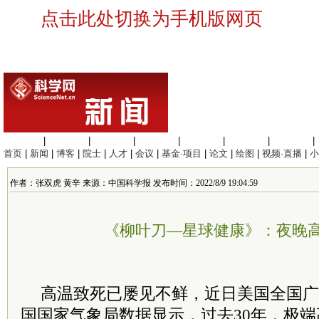
点击此处切换为手机版网页
生命科学
|
医学科学
|
化学科学
|
工程材料
|
信息科学
|
地球科学
|
数理科学
|
首页
|
新闻
|
博客
|
院士
|
人才
|
会议
|
基金·项目
|
论文
|
绘图
|
视频·直播
|
小
作者：张双虎 黄辛 来源：中国科学报 发布时间：2022/8/9 19:04:59
《柳叶刀—星球健康》：夜晚
高温致死已屡见不鲜，近日美国全国广
国国家气象局数据显示，过去30年，极