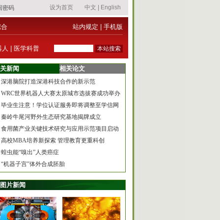
综合
站内规定
|
手机版
器人
|
医学科普
关新闻
相关论文
深港脑院打造深港科技合作的新示范
WRC世界机器人大赛太原城市选拔赛成功举办
毕业生注意！学位认证服务即将调整至学信网
秦岭牛尾河野外生态研究基地揭牌成立
食用菌产业关键技术研究与应用示范项目启动
高校MBA培养新探索 管理教育更重科创
蝗虫能“嗅出”人类癌症
“机器子宫”体外合成胚胎
图片新闻