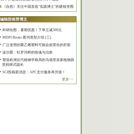
0
《自然》关注中国首批“实践博士”的硬核突围
编辑部推荐博文
科研绘图，暑期优惠！下单立减500元
MDPI Books 图书类型介绍 (三)
广泛使用的聚乙烯塑料可能会损害你的肝脏
波尔图：杜罗河畔的惊魂与治愈
塑造欧洲近代植物学格局的马德里皇家植物园
里程碑式园长
SCI投稿新消息：APC支付服务再升级！
更多>>