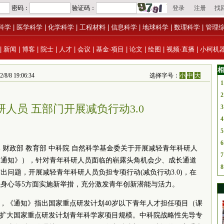
科学
|
医学科学
|
化学科学
|
工程材料
|
信息科学
|
地球科学
|
数理科学
|
管理
|
新闻
|
博客
|
院士
|
人才
|
会议
|
基金·项目
|
论文
|
绘图
|
视频·直播
|
小柯机
相
 19:06:34
选择字号：
小
中
大
1
2
人员 五部门开展减负行动3.0
3
4
5
6
 财政部 教育部
中科院
自然科学基金委关于开展减轻青年科研人
7
《通知》），针对青年科研人员面临的崭露头角机会少、成长通道
8
问题，开展减轻青年科研人员负担专项行动(减负行动3.0)，在
身心等5方面实施新举措，充分激发青年创新潜能与活力。
面，《通知》指出国家重点研发计划40岁以下青年人才担任项目（课
，扩大国家重点研发计划青年科学家项目规模。
中科院
战略性先导专