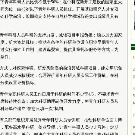
下青年科研人员比例不低于50%；在
中科院
新开工建设的国家重大
师岗位，由45岁以下青年科研人员担任。开展基础研究人才专项
基础科学前沿，长期稳定支持在自然科学领域取得突出成绩且具有
对青年科研人员科研的支持力度，减轻项目申报负担；稳步加大国家
力度，扩大资助规模；推动有条件的科研单位设立职业早期青年人
一
通过实行弹性工作制、建设母婴室、提供儿童托管服务等方式，为
造条件。
1
价方式，对探索性强、研发风险高的前沿领域科研项目，建立尽职免
2
研人员减少考核频次，合理评价青年科研人员实际工作贡献，在科
3
点分类设置评价指标。
4
保青年专职科研人员工作日用于科研的时间不少于4/5，不要求青年
5
列席接待性会议；加大科研助理岗位开发力度，将青年科研人员从
6
科研单位建立“信息只填一次”机制。
7
，有关部门组织开展优秀青年科研人员专训班，推动科研单位面向博
训，配备高水平科研、创业导师，让青年科研人员少走弯路；定期
8
和心理疏导，关心、解决广大青年科研人员心理焦虑；推动科研单
9