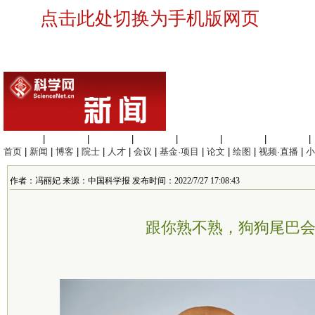
点击此处切换为手机版网页
生命科学
|
医学科学
|
化学科学
|
工程材料
|
信息科学
|
地球科学
|
数理科学
|
首页
|
新闻
|
博客
|
院士
|
人才
|
会议
|
基金·项目
|
论文
|
绘图
|
视频·直播
|
小
作者：冯丽妃 来源：中国科学报 发布时间：2022/7/27 17:08:43
跟你熟不熟，狗狗尾巴