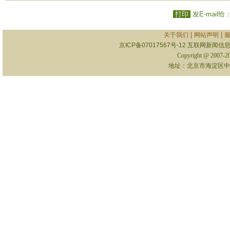
打印
发E-mail给
|
|
关于我们
网站声明
京ICP备07017567号-12
互联网新闻信息服
Copyright @ 2007-
地址：北京市海淀区中关村