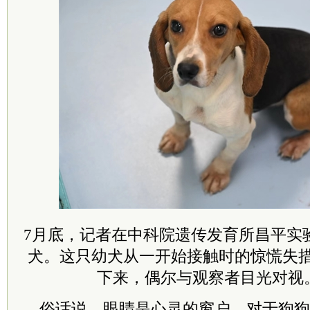
7月底，记者在
中
科院
遗传发育所昌平实
犬。这只幼犬从一开始接触时的惊慌失
下来，偶尔与观察者目光对视
俗话说，眼睛是心灵的窗户。对于狗狗