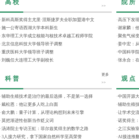
高 校
院 所
>>
·
新科高斯奖得主尤里·涅斯捷罗夫全职加盟港中文
·
高压下发
·
施一公寄语西湖大学本科新生
·
谢家麟：他
·
东华理工大学成立核能与核技术卓越工程师学院
·
聚焦气候变
·
北京信息科技大学领导班子调整
·
姜中宏：从
·
重庆医科大学领导班子调整
·
中国科学院
·
刘巍任大连理工大学副校长
·
张永合：在
更多
科 普
观 点
>>
·
辅助生殖技术是治疗的最后选择，不是第一选择
·
中国开源大
·
戴松恩：他让更多人吃上白面
·
辅助生殖
·
俞大鹏：量子计算，从理论构想到未来引擎
·
让学术交流
·
莫把渐进性创新当作贬义词
·
诺奖得主
·
汤涛院士专访王虹：菲尔兹奖得主的数学之路
·
之江实验
·
3人接力研究，拿下国家自然科学至高荣誉
·
AI接连推