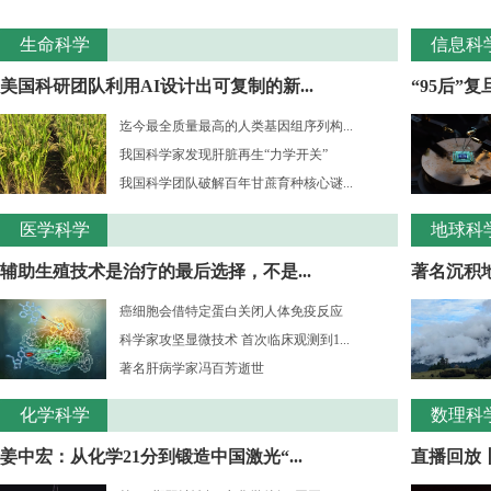
生命科学
信息科
美国科研团队利用AI设计出可复制的新...
“95后”
迄今最全质量最高的人类基因组序列构...
我国科学家发现肝脏再生“力学开关”
我国科学团队破解百年甘蔗育种核心谜...
医学科学
地球科
辅助生殖技术是治疗的最后选择，不是...
著名沉积
癌细胞会借特定蛋白关闭人体免疫反应
科学家攻坚显微技术 首次临床观测到1...
著名肝病学家冯百芳逝世
化学科学
数理科
姜中宏：从化学21分到锻造中国激光“...
直播回放丨