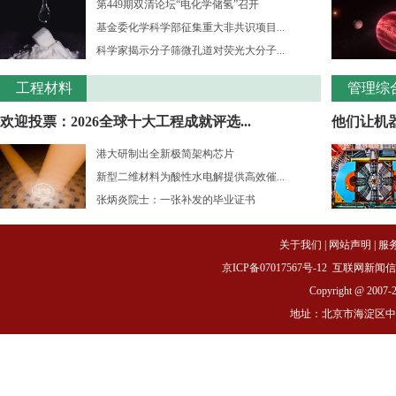
第449期双清论坛“电化学储氢”召开
基金委化学科学部征集重大非共识项目...
科学家揭示分子筛微孔道对荧光大分子...
工程材料
管理综
欢迎投票：2026全球十大工程成就评选...
他们让机
港大研制出全新极简架构芯片
新型二维材料为酸性水电解提供高效催...
张炳炎院士：一张补发的毕业证书
关于我们
|
网站声明
|
服
京ICP备07017567号-12
互联网新闻信息服务
Copyright @ 2007-
地址：北京市海淀区中关村