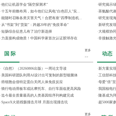
·
他们让机器学会“隔空探测术”
·
研究揭示
·
十五年前瞻布局，如今他们让风电“白色巨人”实...
·
茶氨酸代
·
能随时召唤各类灾害天气！合肥有座“四季制造机...
·
研究发现
·
从“书架”到“货架”：跨越20年的“免疫革命”
·
新研究发现
·
短肠综合征患儿有了治疗新选择
·
大规模协同
·
力直接构成物质！中国科学家首次认证胶球存在
·
非接触激光
更多
国 际
动态
>>
·
《自然》（20260806出版）一周论文导读
·
新方案实
·
美国科研团队利用AI设计出可复制的新型噬菌体
·
工信部科技
·
癌细胞会借特定蛋白关闭人体免疫反应
·
母爱“倍”
·
骑行电动滑板车或比摩托车、自行车面临更高风险
·
我国核电行
·
迄今最全质量最高的人类基因组序列构建完成
·
隆基成为
·
SpaceX火箭残骸撞击月球 月面出现撞击坑
·
超5000
更多