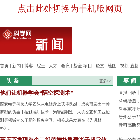
点击此处切换为手机版网页
生命科学
|
医学科学
|
化学科学
|
工程材料
|
信息科学
|
地球科学
|
数理科
首页
|
新闻
|
博客
|
院士
|
人才
|
会议
|
基金·项目
|
论文
|
绘图
|
视频·直播
头 条
要 闻
更多>>
他们让机器学会“隔空探测术”
·
直播回放
·
科研绘图，
西安电子科技大学团队从电鳗身上获得灵感，成功研发出一种
·
科学家呼
新型的仿生非接触感知技术，为智能制造、人机交互和工业检
·
贵州公示7
测等领域带来了新的想象空间。相关成果发表在《先进材
·
新科高斯奖
料》。
高压下发现首个二维范德华重费米子超导体
·
施一公寄