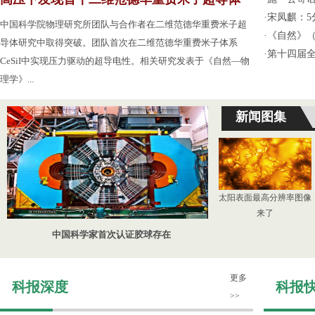
·
宋凤麒：
中国科学院物理研究所团队与合作者在二维范德华重费米子超
·
《自然》（
导体研究中取得突破。团队首次在二维范德华重费米子体系
·
第十四届
CeSiI中实现压力驱动的超导电性。相关研究发表于《自然—物
理学》...
新闻图集
太阳表面最高分辨率图像
来了
中国科学家首次认证胶球存在
更多
科报深度
科报
>>