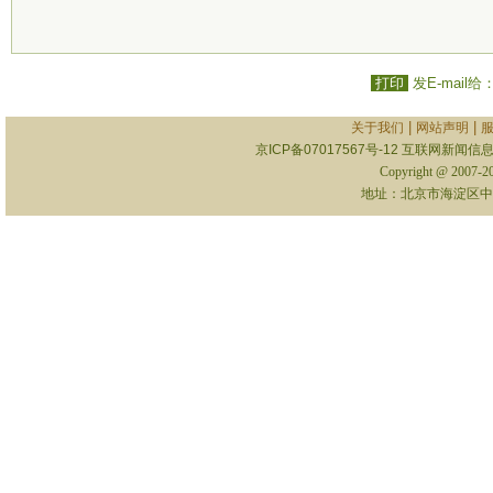
打印
发E-mail给
|
|
关于我们
网站声明
京ICP备07017567号-12
互联网新闻信息服
Copyright @ 2007-
地址：北京市海淀区中关村