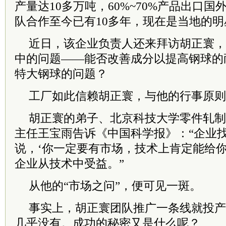
产量达10多万吨，60%~70%产品出口
队合作至今已有10多年，现在是当地的明
近日，该企业负责人还来拜访胡正寰，
中的问题——能否改善成分以提高钢球的
特大钢球的问题？
工厂如此信赖胡正寰，与他的行事原则
胡正寰的弟子、北京科技大学零件轧制
主任王宝雨告诉《中国科学报》：“企业
说，‘你一定要有市场，技术上肯定能给你
企业从技术中受益。”
从他的“市场之问”，便可见一斑。
事实上，胡正寰团队推广一条线就投产
几乎没有。成功的秘密又是什么呢？