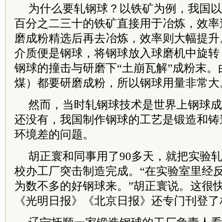
为什么要轧钢球？以铁矿为例，我国以
百分之二三十的铁矿直接用于冶炼，效率
磨成粉精选后再去冶炼，效率则大幅提升
介质便是钢球，将钢球放入球磨机中旋转
钢球的撞击与研磨下“土崩瓦解”成粉末
煤）都要研磨成粉，所以钢球用量非常大
然而，当时轧钢球技术是世界上钢球成
还没有，我国制作钢球的工艺是锻造和铸
环境差的问题。
胡正寰和同事用了90多天，就把实验
校办工厂突击制造完成。“在实验室里经
为数不多的好钢球来。”胡正寰说。这很
《光明日报》《北京日报》还专门刊登了