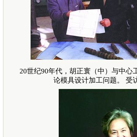
20世纪90年代，胡正寰（中）与中
论模具设计加工问题。 受