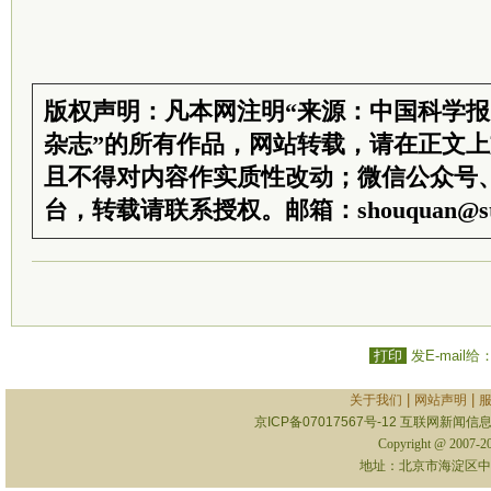
版权声明：凡本网注明“来源：中国科学
杂志”的所有作品，网站转载，请在正文
且不得对内容作实质性改动；微信公众号
台，转载请联系授权。邮箱：shouquan@sti
打印
发E-mail给
|
|
关于我们
网站声明
京ICP备07017567号-12
互联网新闻信息服
Copyright @ 2007-
地址：北京市海淀区中关村