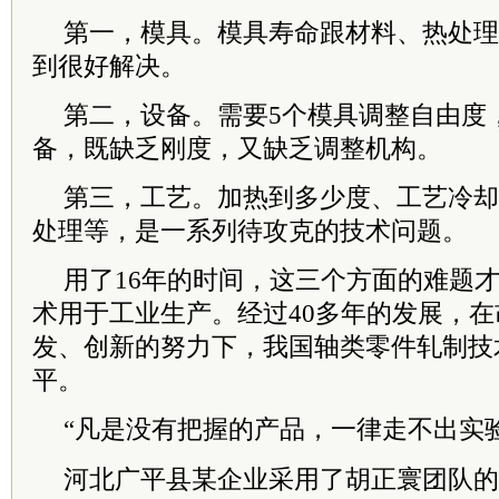
第一，模具。模具寿命跟材料、热处理
到很好解决。
第二，设备。需要5个模具调整自由度
备，既缺乏刚度，又缺乏调整机构。
第三，工艺。加热到多少度、工艺冷却
处理等，是一系列待攻克的技术问题。
用了16年的时间，这三个方面的难题
术用于工业生产。经过40多年的发展，
发、创新的努力下，我国轴类零件轧制技
平。
“凡是没有把握的产品，一律走不出实
河北广平县某企业采用了胡正寰团队的