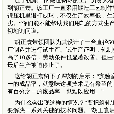
辽宁抚顺一家锻造钢球的工厂负责人看
到胡正寰。该工厂一直采用锻造工艺制作
锻压机里锻打成球，不仅生产效率低，生
劣。“你们能不能帮助我们用轧的方式生
切地询问道。
胡正寰带领团队为其设计了一台直径5
厂制造并进行试生产。试生产证明，轧制
高了10多倍，劳动条件也显著改善。但
最后生产被迫停止了。
这给胡正寰留下了深刻的启示：“实验
一的成品率，就意味这项技术是有希望的
有百分之一的废品率，也难以应用。”
为什么会出现这样的情况？“要把斜轧
要解决一系列关键的技术问题。”胡正寰