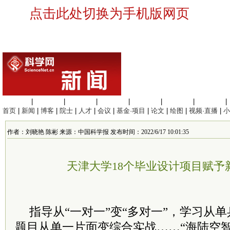
点击此处切换为手机版网页
生命科学
|
医学科学
|
化学科学
|
工程材料
|
信息科学
|
地球科学
|
数理科学
|
首页
|
新闻
|
博客
|
院士
|
人才
|
会议
|
基金·项目
|
论文
|
绘图
|
视频·直播
|
小
作者：刘晓艳 陈彬 来源：中国科学报 发布时间：2022/6/17 10:01:35
天津大学18个毕业设计项目赋予
指导从“一对一”变“多对一”，学习从
题目从单一片面变综合实战……“海陆空