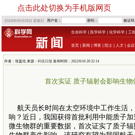
点击此处切换为手机版网页
生命科学
|
医学科学
|
化学科学
|
工
首页
|
新闻
|
博客
|
院士
|
人才
|
会议
作者：张盖伦 来源：
科技日报
发布时间：2022/6/16 20:32:14
首次实证 质子辐射会影响生物
航天员长时间在太空环境中工作生活，
响？近日，我国获得首批利用中能质子加
微生物群的重要数据，首次证实了质子辐