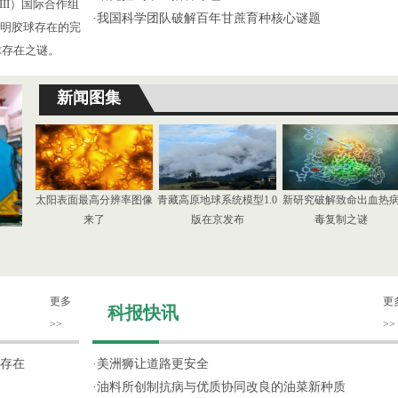
III）国际合作组
·
我国科学团队破解百年甘蔗育种核心谜题
了证明胶球存在的完
球存在之谜。
新闻图集
太阳表面最高分辨率图像
青藏高原地球系统模型1.0
新研究破解致命出血热
来了
版在京发布
毒复制之谜
更多
更
科报快讯
>>
>>
存在
·
美洲狮让道路更安全
·
油料所创制抗病与优质协同改良的油菜新种质