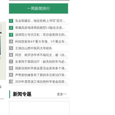
一周新闻排行
1
失去双腿后，他在轮椅上书写“高可...
2
青藏高原地球系统模型1.0版在京发...
3
汤涛院士专访王虹：菲尔兹奖得主的...
4
科技部发布4个重大专项、1个重点专...
5
王旭任山西中医药大学校长
6
同济、南开涉学术不端论文，被《自...
病
7
女童死于基因治疗：缺失的刹车与必...
8
国家自然科学基金委员会发布多个项...
9
声带损伤修复有了新的非注射治疗策...
10
2026年度黑龙江省自然科学基金拟资...
多
新闻专题
更多>>