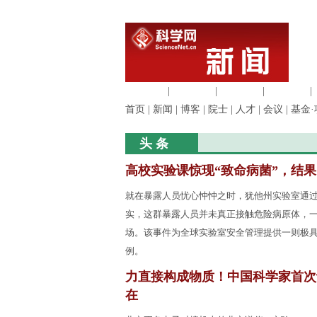
生命科学
|
医学科学
|
化学科学
|
工程材料
|
首页
|
新闻
|
博客
|
院士
|
人才
|
会议
|
基金·
头 条
高校实验课惊现“致命病菌”，结
就在暴露人员忧心忡忡之时，犹他州实验室通
实，这群暴露人员并未真正接触危险病原体，
场。该事件为全球实验室安全管理提供一则极
例。
力直接构成物质！中国科学家首次
在