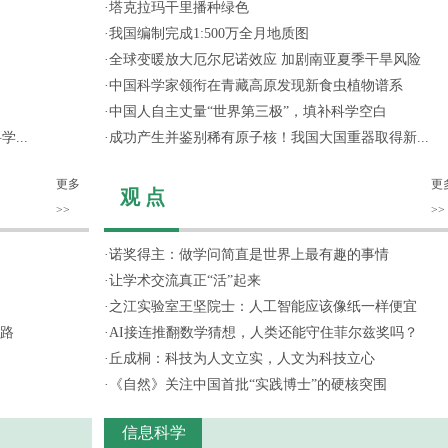
·
塔克拉玛干里播种绿色
·
我国编制完成1:500万全月地质图
·
全球变暖放大厄尔尼诺效应 加剧南亚夏季干旱风险
·
中国科学家领衔在青藏高原发现新食虫植物谱系
·
中国人自主丈量“世界第三极”，填补科学空白
...
·
成功产生并鉴别稀有原子核！我国大国重器取得新...
更多
更
观 点
>>
>>
·
诺奖得主：做学问简直是世界上最有趣的事情
·
让学术交流真正“活”起来
·
之江实验室王坚院士：人工智能应该像纸一样便宜
路
·
AI接连推翻数学猜想，人类还能守住菲尔兹奖吗？
·
丘成桐：科技为人文立实，人文为科技立心
·
《自然》关注中国首批“实践博士”的硬核突围
信息科学