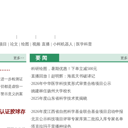
信息科学
|
地球科学
|
数理科学
|
管理综合
项目
|
论文
|
绘图
|
视频·直播
|
小柯机器人
|
医学科普
要 闻
更多>>
更多
果……
·
科研绘图，暑期优惠！下单立减500元
·
直播回放丨赵明辉：海底天书破译记
过进一步检测证
·
2026年中华医学科技奖形式审查合格项目公示
一切都是虚惊一
·
姚建林任扬州大学校长
具警示意义的案
·
2025年度山东省科学技术奖揭晓
认证胶球存
·
2026年度江西省自然科学基金联合基金项目启动申报
·
北京公示科技项目评审专家库第二批拟入库专家名单
·
塔克拉玛干里播种绿色