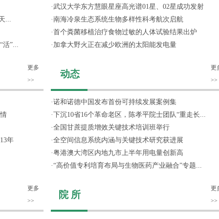
·
武汉大学东方慧眼星座高光谱01星、02星成功发射
...
·
南海冷泉生态系统生物多样性科考航次启航
·
首个粪菌移植治疗食物过敏的人体试验结果出炉
”...
·
加拿大野火正在减少欧洲的太阳能发电量
更多
更
动态
>>
>>
·
诺和诺德中国发布首份可持续发展案例集
情
·
下沉10省16个革命老区，陈孝平院士团队“重走长...
·
全国甘蔗提质增效关键技术培训班举行
13年
·
全空间信息系统内涵与关键技术研究获进展
·
粤港澳大湾区内地九市上半年用电量创新高
·
“高价值专利培育布局与生物医药产业融合”专题...
更多
更
院 所
>>
>>