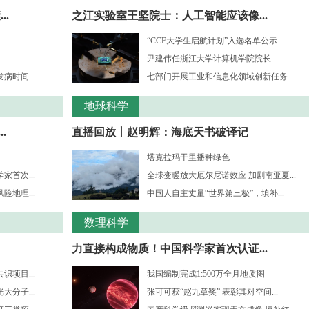
.
之江实验室王坚院士：人工智能应该像...
“CCF大学生启航计划”入选名单公示
尹建伟任浙江大学计算机学院院长
时间...
七部门开展工业和信息化领域创新任务...
地球科学
.
直播回放丨赵明辉：海底天书破译记
塔克拉玛干里播种绿色
首次...
全球变暖放大厄尔尼诺效应 加剧南亚夏...
地理...
中国人自主丈量“世界第三极”，填补...
数理科学
力直接构成物质！中国科学家首次认证...
项目...
我国编制完成1:500万全月地质图
分子...
张可可获“赵九章奖” 表彰其对空间...