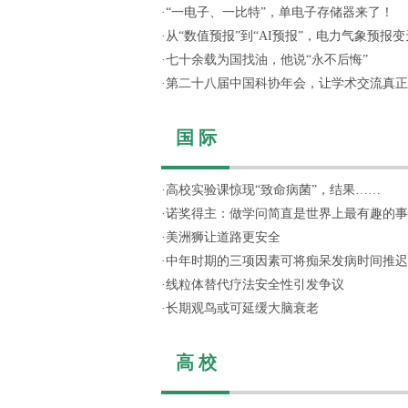
·
“一电子、一比特”，单电子存储器来了！
·
从“数值预报”到“AI预报”，电力气象预报变天
·
七十余载为国找油，他说“永不后悔”
·
第二十八届中国科协年会，让学术交流真正“活
国 际
·
高校实验课惊现“致命病菌”，结果……
·
诺奖得主：做学问简直是世界上最有趣的事
·
美洲狮让道路更安全
·
中年时期的三项因素可将痴呆发病时间推迟
·
线粒体替代疗法安全性引发争议
·
长期观鸟或可延缓大脑衰老
高 校