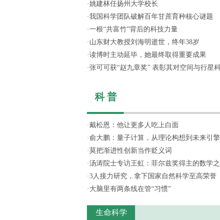
·
姚建林任扬州大学校长
·
我国科学团队破解百年甘蔗育种核心谜题
·
一根“共富竹”背后的科技力量
·
山东财大教授刘海明逝世，终年38岁
·
读博时主动延毕，她最终取得重要成果
·
张可可获“赵九章奖” 表彰其对空间与行星科学
科 普
·
戴松恩：他让更多人吃上白面
·
俞大鹏：量子计算，从理论构想到未来引擎
·
莫把渐进性创新当作贬义词
·
汤涛院士专访王虹：菲尔兹奖得主的数学之
·
3人接力研究，拿下国家自然科学至高荣誉
·
大脑里有两条线在管“习惯”
生命科学