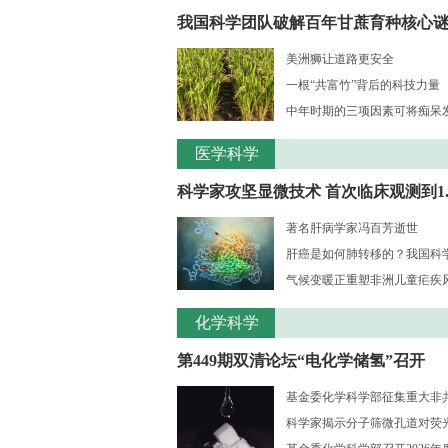
我国科学团队破解百年甘蔗育种核心谜..
美洲狮让道路更安全
一根“共富竹”背后的科技力量
中年时期的三项因素可将痴呆发病
医学科学
科学家攻坚显微技术 首次临床观测到1..
著名肝病学家冯百芳逝世
肝癌是如何肺转移的？我国科学家
气候变暖正重塑非洲儿童疟疾风险
化学科学
第449期双清论坛“电化学储氢”召开
基金委化学科学部征集重大非共识
科学家揭示分子筛微孔道对荧光大