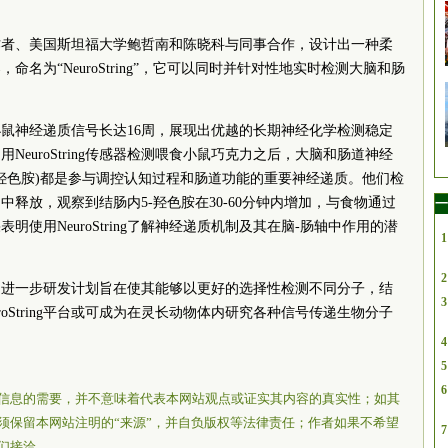
作者、美国斯坦福大学鲍哲南和陈晓科与同事合作，设计出一种柔
名为“NeuroString”，它可以同时并针对性地实时检测大脑和肠
以检测小鼠神经递质信号长达16周，展现出优越的长期神经化学检测稳定
euroString传感器检测喂食小鼠巧克力之后，大脑和肠道神经
5-羟色胺)都是参与调控认知过程和肠道功能的重要神经递质。他们检
释放，观察到结肠内5-羟色胺在30-60分钟内增加，与食物通过
一
使用NeuroString了解神经递质机制及其在脑-肠轴中作用的潜
1
2
ing的进一步研发计划旨在使其能够以更好的选择性检测不同分子，结
3
oString平台或可成为在灵长动物体内研究各种信号传递生物分子
4
5
6
信息的需要，并不意味着代表本网站观点或证实其内容的真实性；如其
须保留本网站注明的“来源”，并自负版权等法律责任；作者如果不希望
7
们接洽。