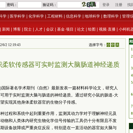
科学
|
医学科学
|
化学科学
|
工程材料
|
信息科学
|
地球科学
|
数理科学
|
管理
|
新闻
|
博客
|
院士
|
人才
|
会议
|
基金·项目
|
论文
|
绘图
|
视频·直播
|
小柯机
相
/2 12:19:43
选择字号：
小
中
大
1
2
织柔软传感器可实时监测大脑肠道神经递质
3
4
5
自法)国际著名学术期刊《自然》最新发表一篇材料科学论文，研究人
6
可用于实时监测大脑与肠道的神经递质。通过研究小鼠的肠道-大
有望实现其他身体柔软器官的生物分子传感。
7
各种过程和系统中起到重要作用，监测其动力学对于理解神经元及
8
体动物和人类体内研究生物化学信号传输的工具仍十分有限且不发
早期设备故障或严重炎症反应，特别是在一直活动的器官如大脑与