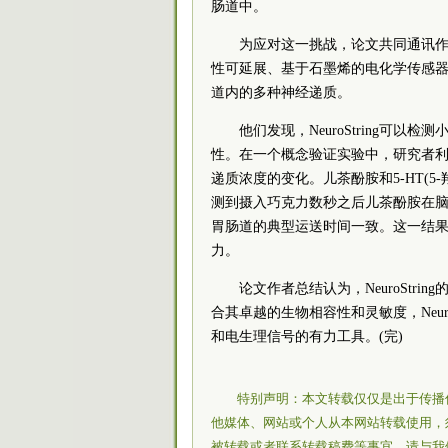
肠道中。
为应对这一挑战，论文共同通讯
性可延展、基于石墨烯的电化学传感器，命
道内的多种神经递质。
他们发现，NeuroString可
性。在一个概念验证实验中，研究者利用N
递质浓度的变化。儿茶酚胺和5-HT(
测到摄入巧克力数秒之后儿茶酚胺在脑中
胃肠道的典型运送时间一致。这一结果表明
力。
论文作者总结认为，NeuroStr
合其卓越的生物相容性和灵敏度，Neur
和电生理信号的有力工具。(完)
特别声明：本文转载仅仅是出于传播
他媒体、网站或个人从本网站转载使用，
被转载或者联系转载稿费等事宜，请与我