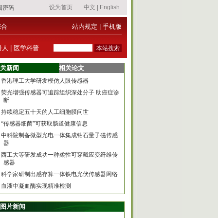
综合
站内规定
|
手机版
器人
|
医学科普
关新闻
相关论文
香港理工大学研发模仿人眼传感器
荧光增强传感器可追踪组织深处分子 助癌症诊
断
持续稳定五十天的人工细胞膜问世
“传感器细菌”可获取肠道健康信息
中科院制备微型光电一体集成钻石量子磁传感
器
西工大等研发成功一种柔性可穿戴应变纤维传
感器
科学家研制出感存算一体铁电光伏传感器网络
血液中凝血酶实现精准检测
图片新闻