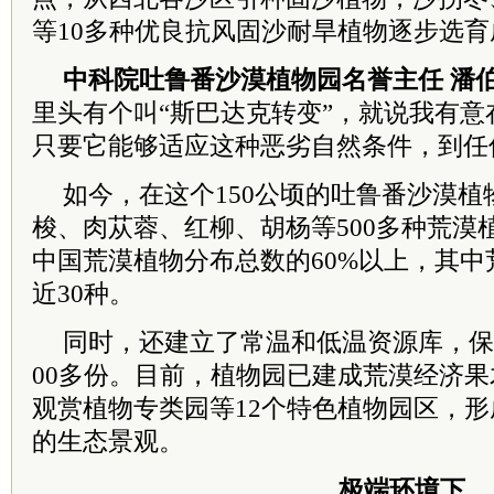
等10多种优良抗风固沙耐旱植物逐步选育
中
科院
吐鲁番沙漠植物园名誉主任 潘
里头有个叫“斯巴达克转变”，就说我有
只要它能够适应这种恶劣自然条件，到任
如今，在这个150公顷的吐鲁番沙漠
梭、肉苁蓉、红柳、胡杨等500多种荒漠
中国荒漠植物分布总数的60%以上，其
近30种。
同时，还建立了常温和低温资源库，保
00多份。目前，植物园已建成荒漠经济
观赏植物专类园等12个特色植物园区，
的生态景观。
极端
环境下