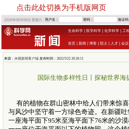
点击此处切换为手机版网页
生命科学
|
医学科学
|
化学科学
|
工
首页
|
新闻
|
博客
|
院士
|
人才
|
会议
来源：
央视新闻客户端
发布时间：2022/5/22 20:26:11
国际生物多样性日丨探秘世界海
有的植物在群山密林中给人们带来惊喜
与风沙中坚守着一方绿色奇迹。在新疆吐
一座海平面下95米至海平面下76米的沙