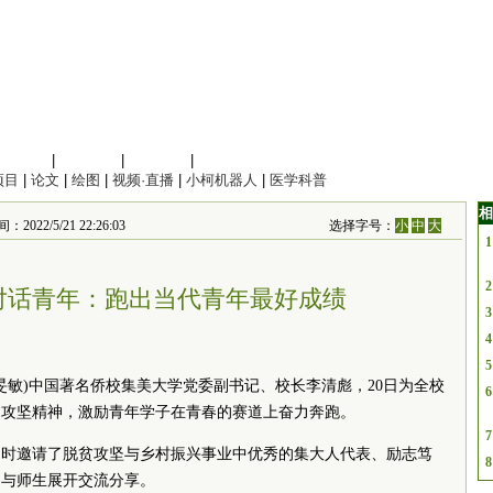
信息科学
|
地球科学
|
数理科学
|
管理综合
项目
|
论文
|
绘图
|
视频·直播
|
小柯机器人
|
医学科普
相
022/5/21 22:26:03
选择字号：
小
中
大
1
2
对话青年：跑出当代青年最好成绩
3
4
5
罗旻敏)中国著名侨校集美大学
党委
副
书记
、校长李清彪，20日为全校
6
贫攻坚精神，激励青年学子在青春的赛道上奋力奔跑。
7
同时邀请了脱贫攻坚与乡村振兴事业中优秀的集大人代表、励志笃
8
场与师生展开交流分享。