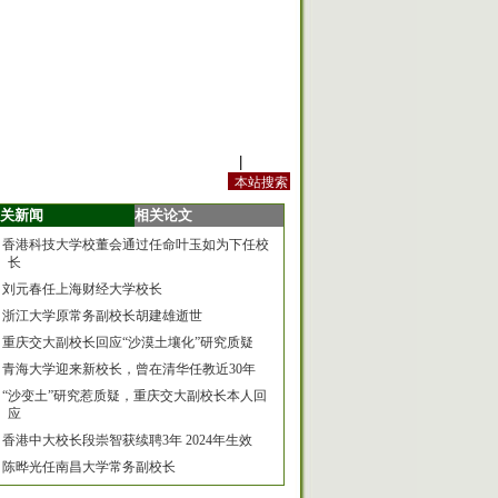
站内规定
|
手机版
关新闻
相关论文
香港科技大学校董会通过任命叶玉如为下任校
长
刘元春任上海财经大学校长
浙江大学原常务副校长胡建雄逝世
重庆交大副校长回应“沙漠土壤化”研究质疑
青海大学迎来新校长，曾在清华任教近30年
“沙变土”研究惹质疑，重庆交大副校长本人回
应
香港中大校长段崇智获续聘3年 2024年生效
陈晔光任南昌大学常务副校长