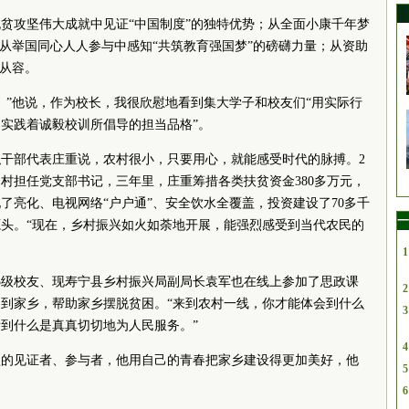
贫攻坚伟大成就中见证“中国制度”的独特优势；从全面小康千年梦
；从举国同心人人参与中感知“共筑教育强国梦”的磅礴力量；从资助
信从容。
。”他说，作为校长，我很欣慰地看到集大学子和校友们“用实际行
实践着诚毅校训所倡导的担当品格”。
干部代表庄重说，农村很小，只要用心，就能感受时代的脉搏。2
贫困村担任党支部
书记
，三年里，庄重筹措各类扶贫资金380多万元，
了亮化、电视网络“户户通”、安全饮水全覆盖，投资建设了70多千
一
头。“现在，乡村振兴如火如荼地开展，能强烈感受到当代农民的
1
03级校友、现寿宁县乡村振兴局副局长袁军也在线上参加了思政课
2
到家乡，帮助家乡摆脱贫困。“来到农村一线，你才能体会到什么
3
到什么是真真切切地为人民服务。”
4
坚的见证者、参与者，他用自己的青春把家乡建设得更加美好，他
5
6