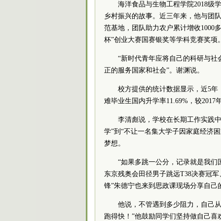
海洋食品与生物工程学院2018
乡村振兴的故事。近三年来，他与团队
范基地，团队助力农户累计增收1000
杯”创业大赛国赛银奖等学科竞赛奖项
“新时代青年应将自己的科研与社
正的服务国家和社会”。谢渊说。
校方提供的统计数据显示，近5年
难毕业生国内升学率11.69%，较201
李清彪说，学校在长期工作实践中
学”到“不让一名集大学子因家庭经济
梦想。
“如果多跳一公分，记录就是我们国
东京残奥会田径男子跳远T38决赛冠
锋”朱德宁也来到思政课现场分享自己
他说，不管遇到多少阻力，自己从
跑得快！”他鼓励同学们坚持做自己喜欢