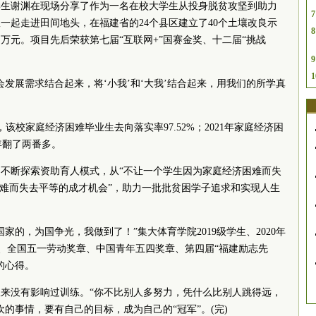
级学生谢渊在现场分享了作为一名在校大学生从投身脱贫攻坚到助力
7
一起走进田间地头，在福建省的24个县区建立了40个土壤改良示
8
多万元。项目先后荣获第七届“互联网+”国赛金奖、十二届“挑战
。
9
1
会发展需求结合起来，将‘小我’和‘大我’结合起来，用我们的所学真
，该校家庭经济困难毕业生去向落实率9
7.5
2%；2021年家庭经济困
7年翻了两番多。
不断探索资助育人模式，从“不让一个学生因为家庭经济困难而失
困难而失去平等的成才机会”，助力一批批贫困学子追求和实现人生
家的，为国争光，我做到了！”集大体育学院2019级学生、2020年
军、全国五一劳动奖章、中国青年五四奖章、第四届“福建励志先
的心得。
来没有影响过训练。“你不比别人多努力，凭什么比别人跳得远，
的事情，要有自己的目标，成为自己的“冠军”。(完)