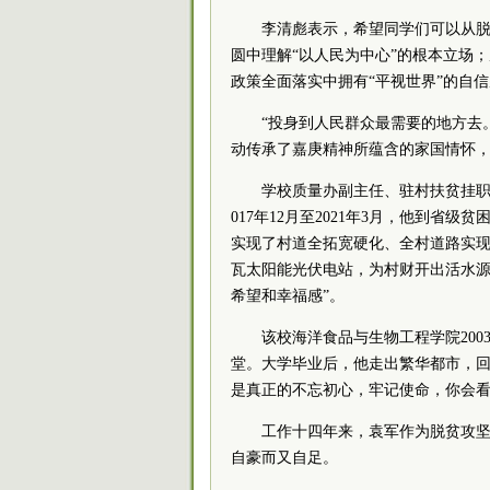
李清彪表示，希望同学们可以从脱
圆中理解“以人民为中心”的根本立场
政策全面落实中拥有“平视世界”的自
“投身到人民群众最需要的地方去
动传承了嘉庚精神所蕴含的家国情怀，
学校质量办副主任、驻村扶贫挂职
017年12月至2021年3月，他到省级
实现了村道全拓宽硬化、全村道路实现
瓦太阳能光伏电站，为村财开出活水源
希望和幸福感”。
该校海洋食品与生物工程学院20
堂。大学毕业后，他走出繁华都市，回
是真正的不忘初心，牢记使命，你会看
工作十四年来，袁军作为脱贫攻
自豪而又自足。