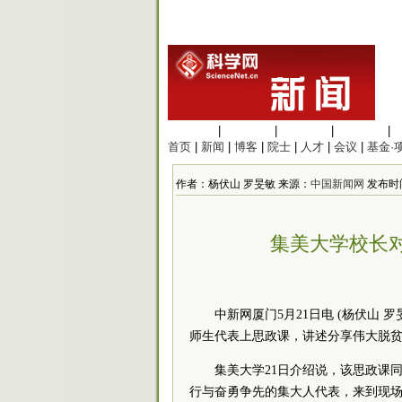
生命科学
|
医学科学
|
化学科学
|
工程材料
|
首页
|
新闻
|
博客
|
院士
|
人才
|
会议
|
基金·
作者：杨伏山 罗旻敏 来源：
中国新闻网
发布时间：2
集美大学校长
中新网厦门5月21日电 (杨伏山 
师生代表上思政课，讲述分享伟大脱
集美大学21日介绍说，该思政课
行与奋勇争先的集大人代表，来到现