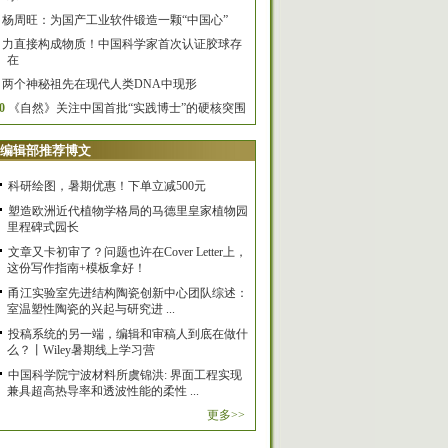
杨周旺：为国产工业软件锻造一颗“中国心”
力直接构成物质！中国科学家首次认证胶球存
在
两个神秘祖先在现代人类DNA中现形
0
《自然》关注中国首批“实践博士”的硬核突围
编辑部推荐博文
科研绘图，暑期优惠！下单立减500元
塑造欧洲近代植物学格局的马德里皇家植物园
里程碑式园长
文章又卡初审了？问题也许在Cover Letter上，
这份写作指南+模板拿好！
甬江实验室先进结构陶瓷创新中心团队综述：
室温塑性陶瓷的兴起与研究进 ...
投稿系统的另一端，编辑和审稿人到底在做什
么？丨Wiley暑期线上学习营
中国科学院宁波材料所虞锦洪: 界面工程实现
兼具超高热导率和透波性能的柔性 ...
更多>>