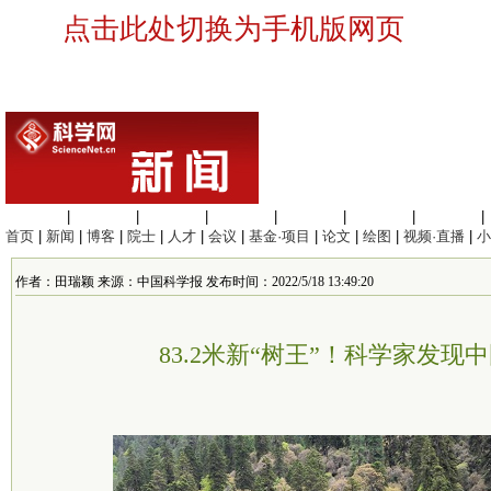
点击此处切换为手机版网页
生命科学
|
医学科学
|
化学科学
|
工程材料
|
信息科学
|
地球科学
|
数理科学
|
首页
|
新闻
|
博客
|
院士
|
人才
|
会议
|
基金·项目
|
论文
|
绘图
|
视频·直播
|
小
作者：田瑞颖 来源：中国科学报 发布时间：2022/5/18 13:49:20
83.2米新“树王”！科学家发现