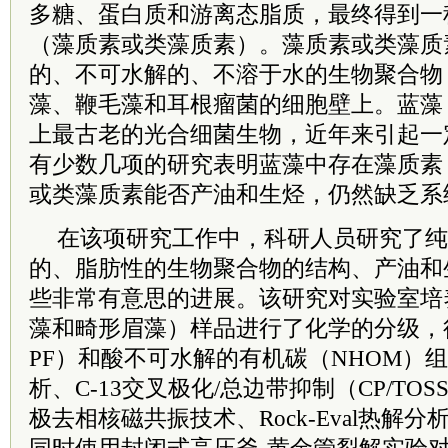
多糖、蛋白质和游离态脂质，最终得到一
（藻质素或类藻质素）。藻质素或类藻质
的、不可水解的、不溶于水的生物聚合物
藻、鞭毛藻和耳根瘤菌的细胞壁上。蓝藻
上最古老的光合细菌生物，近年来引起一
有少数几项的研究表明蓝藻中存在藻质素
或类藻质素能否产油和生烃，仍然缺乏系
在该项研究工作中，科研人员研究了纯
的、脂肪性的生物聚合物的结构、产油和
些非常有意思的进展。该研究对实验室培
藻和畸形眉藻）样品进行了化学的分级，
PF）和酸不可水解的有机碳（NHOM）
析、C-13交叉极化/总边带抑制（CP/TO
极去相核磁共振技术、Rock-Eval热解