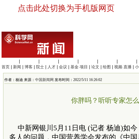
点击此处切换为手机版网页
生命科学
|
医学科学
|
化学科学
|
工程材料
|
信息科学
|
地球科学
|
数理科学
|
首页
|
新闻
|
博客
|
院士
|
人才
|
会议
|
基金·项目
|
论文
|
绘图
|
视频·直播
|
小
作者：杨迪 来源：
中国新闻网
发布时间：2022/5/11 16:26:02
你胖吗？听听专家怎
中新网银川5月11日电 (记者 杨迪)
多人的问题，中国营养学会发布的《中国居民