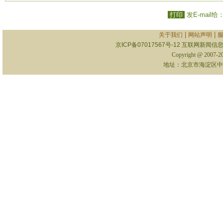
打印
发E-mail给
|
|
关于我们
网站声明
京ICP备07017567号-12
互联网新闻信息服
Copyright @ 2007-
地址：北京市海淀区中关村