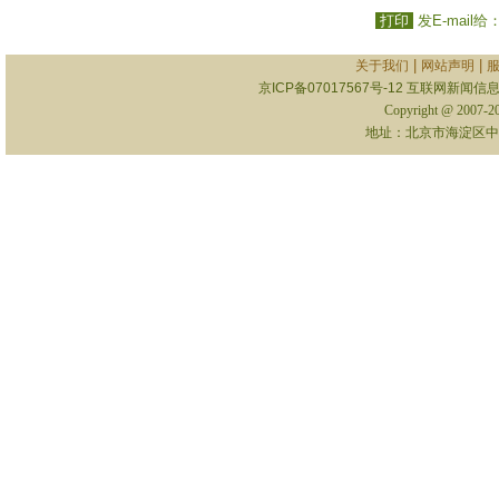
打印
发E-mail给
|
|
关于我们
网站声明
京ICP备07017567号-12
互联网新闻信息服
Copyright @ 2007-
地址：北京市海淀区中关村