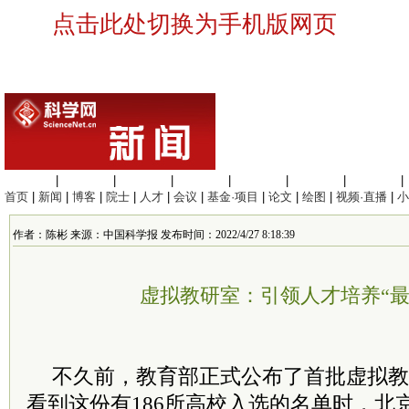
点击此处切换为手机版网页
生命科学
|
医学科学
|
化学科学
|
工程材料
|
信息科学
|
地球科学
|
数理科学
|
首页
|
新闻
|
博客
|
院士
|
人才
|
会议
|
基金·项目
|
论文
|
绘图
|
视频·直播
|
小
作者：陈彬 来源：中国科学报 发布时间：2022/4/27 8:18:39
虚拟教研室：引领人才培养“最
不久前，教育部正式公布了首批虚拟教
看到这份有186所高校入选的名单时，北